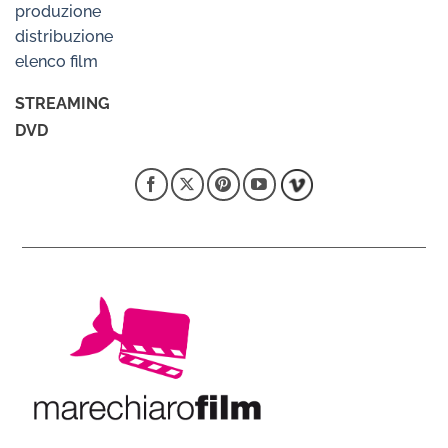
produzione
distribuzione
elenco film
STREAMING
DVD