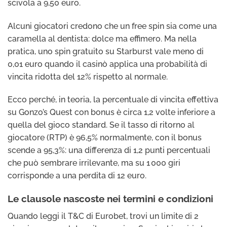
scivola a 9,50 euro.
Alcuni giocatori credono che un free spin sia come una
caramella al dentista: dolce ma effimero. Ma nella
pratica, uno spin gratuito su Starburst vale meno di
0,01 euro quando il casinò applica una probabilità di
vincita ridotta del 12% rispetto al normale.
Ecco perché, in teoria, la percentuale di vincita effettiva
su Gonzo’s Quest con bonus è circa 1,2 volte inferiore a
quella del gioco standard. Se il tasso di ritorno al
giocatore (RTP) è 96,5% normalmente, con il bonus
scende a 95,3%: una differenza di 1,2 punti percentuali
che può sembrare irrilevante, ma su 1 000 giri
corrisponde a una perdita di 12 euro.
Le clausole nascoste nei termini e condizioni
Quando leggi il T&C di Eurobet, trovi un limite di 2