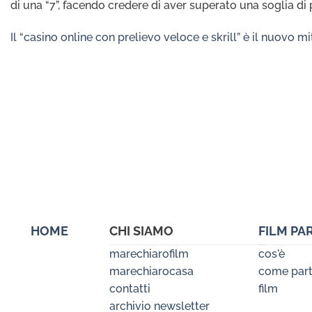
di una “7”, facendo credere di aver superato una soglia di
Il “casino online con prelievo veloce e skrill” è il nuovo mit
HOME
CHI SIAMO
FILM PA
marechiarofilm
cos'è
marechiarocasa
come part
contatti
film
archivio newsletter