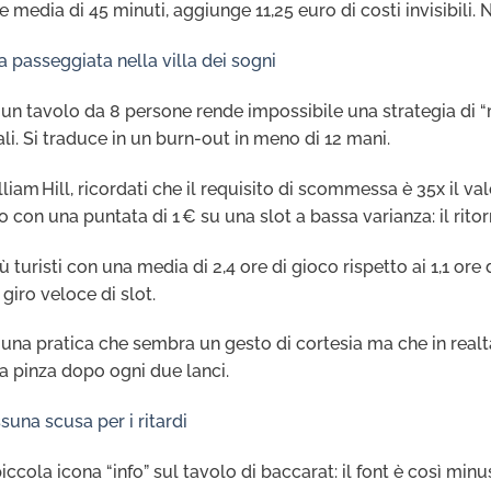
ne media di 45 minuti, aggiunge 11,25 euro di costi invisibili.
a passeggiata nella villa dei sogni
u un tavolo da 8 persone rende impossibile una strategia di “
ali. Si traduce in un burn-out in meno di 12 mani.
lliam Hill, ricordati che il requisito di scommessa è 35x il v
n una puntata di 1 € su una slot a bassa varianza: il ritorno
ù turisti con una media di 2,4 ore di gioco rispetto ai 1,1 ore
giro veloce di slot.
, una pratica che sembra un gesto di cortesia ma che in real
a pinza dopo ogni due lanci.
ssuna scusa per i ritardi
ccola icona “info” sul tavolo di baccarat: il font è così minu