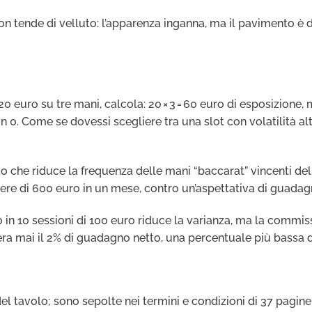
on tende di velluto: l’apparenza inganna, ma il pavimento è di 
 euro su tre mani, calcola: 20 × 3 = 60 euro di esposizione,
non 0. Come se dovessi scegliere tra una slot con volatilità a
 che riduce la frequenza delle mani “baccarat” vincenti del 
dere di 600 euro in un mese, contro un’aspettativa di guada
o in 10 sessioni di 100 euro riduce la varianza, ma la commi
upera mai il 2% di guadagno netto, una percentuale più bassa 
el tavolo; sono sepolte nei termini e condizioni di 37 pagine