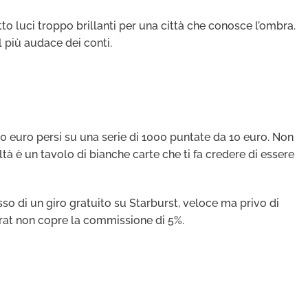
to luci troppo brillanti per una città che conosce l’ombra.
l più audace dei conti.
500 euro persi su una serie di 1000 puntate da 10 euro. Non
tà è un tavolo di bianche carte che ti fa credere di essere
tesso di un giro gratuito su Starburst, veloce ma privo di
arat non copre la commissione di 5%.