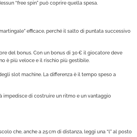
 Nessun “free spin” può coprire quella spesa.
martingale” efficace, perché il salto di puntata successivo
alore del bonus. Con un bonus di 30 € il giocatore deve
 è più veloce e il rischio più gestibile.
 degli slot machine. La differenza è il tempo speso a
tà impedisce di costruire un ritmo e un vantaggio
scolo che, anche a 25 cm di distanza, leggi una “l” al posto