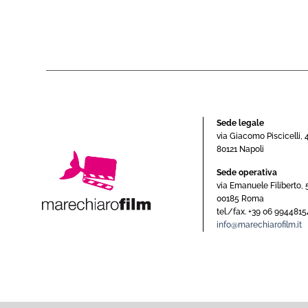
Sede legale
via Giacomo Piscicelli, 
80121 Napoli
Sede operativa
via Emanuele Filiberto, 
00185 Roma
tel./fax. +39 06 9944815
info@marechiarofilm.it