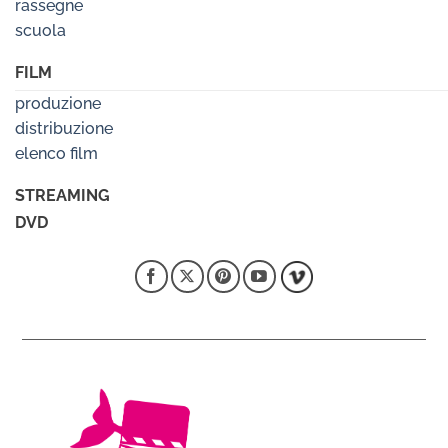
rassegne
scuola
FILM
produzione
distribuzione
elenco film
STREAMING
DVD