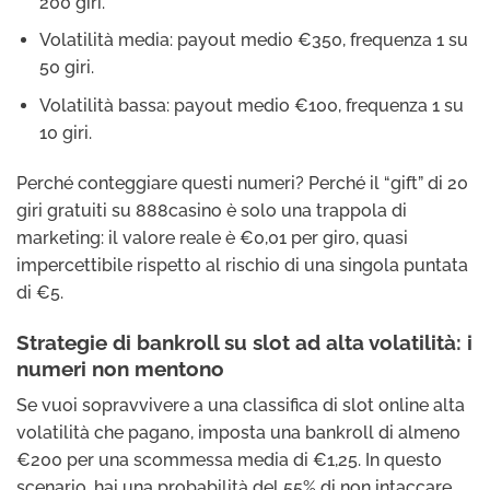
200 giri.
Volatilità media: payout medio €350, frequenza 1 su
50 giri.
Volatilità bassa: payout medio €100, frequenza 1 su
10 giri.
Perché conteggiare questi numeri? Perché il “gift” di 20
giri gratuiti su 888casino è solo una trappola di
marketing: il valore reale è €0,01 per giro, quasi
impercettibile rispetto al rischio di una singola puntata
di €5.
Strategie di bankroll su slot ad alta volatilità: i
numeri non mentono
Se vuoi sopravvivere a una classifica di slot online alta
volatilità che pagano, imposta una bankroll di almeno
€200 per una scommessa media di €1,25. In questo
scenario, hai una probabilità del 55% di non intaccare