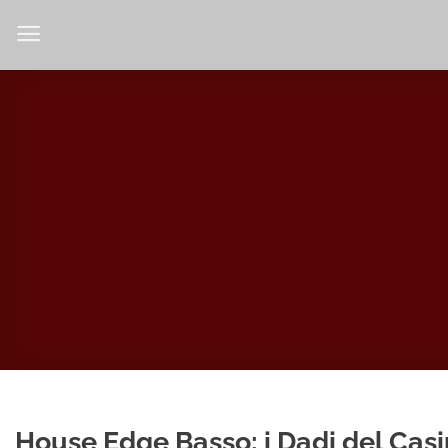
Salta
ai
contenuti
House Edge Basso: i Dadi del Cas