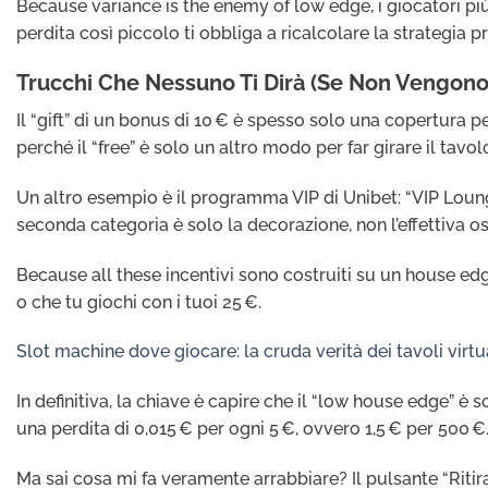
Because variance is the enemy of low edge, i giocatori più e
perdita così piccolo ti obbliga a ricalcolare la strategia 
Trucchi Che Nessuno Ti Dirà (Se Non Vengono
Il “gift” di un bonus di 10 € è spesso solo una copertura 
perché il “free” è solo un altro modo per far girare il tavolo
Un altro esempio è il programma VIP di Unibet: “VIP Loung
seconda categoria è solo la decorazione, non l’effettiva osp
Because all these incentivi sono costruiti su un house edge 
o che tu giochi con i tuoi 25 €.
Slot machine dove giocare: la cruda verità dei tavoli virtu
In definitiva, la chiave è capire che il “low house edge” è 
una perdita di 0,015 € per ogni 5 €, ovvero 1,5 € per 500 €
Ma sai cosa mi fa veramente arrabbiare? Il pulsante “Ritir