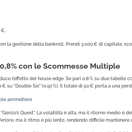
 €.
n la gestione della bankroll. Prendi 3 000 € di capitale, sco
l 0,8% con le Scommesse Multiple
ce l’effetto del house edge. Se pari 0,8 % su due tabelle con 
 su “Double Six” (0,97 %). Il totale di 50 € porta a una perdi
vuole ammettere
Gonzo’s Quest”. La volatilità è alta, ma il ritorno medio è de
nferiore, ma il ritmo è più lento, rendendo difficile mantener