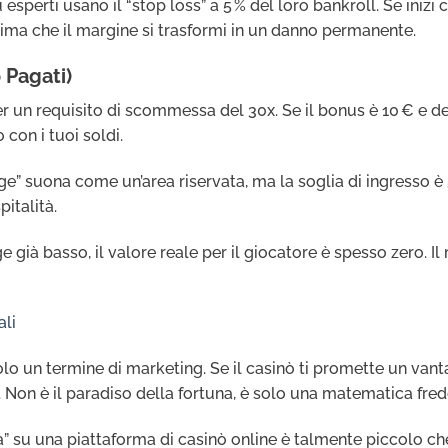
sperti usano il “stop loss” a 5 % del loro bankroll. Se inizi c
prima che il margine si trasformi in un danno permanente.
 Pagati)
per un requisito di scommessa del 30x. Se il bonus è 10 € e 
 con i tuoi soldi.
e” suona come un’area riservata, ma la soglia di ingresso è 
italità.
già basso, il valore reale per il giocatore è spesso zero. Il m
ali
solo un termine di marketing. Se il casinò ti promette un vanta
. Non è il paradiso della fortuna, è solo una matematica fred
a” su una piattaforma di casinò online è talmente piccolo che