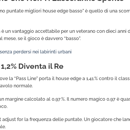
ino puntate migliori house edge basso” è quello di una scomm
 è un vantaggio accettabile per un veterano con dieci anni
al mese, se il gioco è davvero “basso”.
 senza perdersi nei labirinti urbani
 1,2% Diventa il Re
ve la “Pass Line” porta il house edge a 1,41 % contro il classi
 tavolo normale.
n margine calcolato al 0,97 %. Il numero magico 0,97 è quasi 
oco.
 adjust for la frequenza delle puntate. Un giocatore che lan
le.