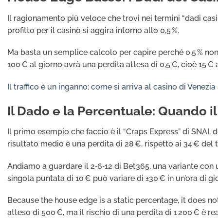
Il ragionamento più veloce che trovi nei termini “dadi cas
profitto per il casinò si aggira intorno allo 0,5 %.
Ma basta un semplice calcolo per capire perché 0,5 % non
100 € al giorno avrà una perdita attesa di 0,5 €, cioè 15 € 
Il traffico è un inganno: come si arriva al casino di Venezia
Il Dado e la Percentuale: Quando il
Il primo esempio che faccio è il “Craps Express” di SNAI, do
risultato medio è una perdita di 28 €, rispetto ai 34 € del
Andiamo a guardare il 2‑6‑12 di Bet365, una variante con u
singola puntata di 10 € può variare di ±30 € in un’ora di gi
Because the house edge is a static percentage, it does not
atteso di 500 €, ma il rischio di una perdita di 1 200 € è rea