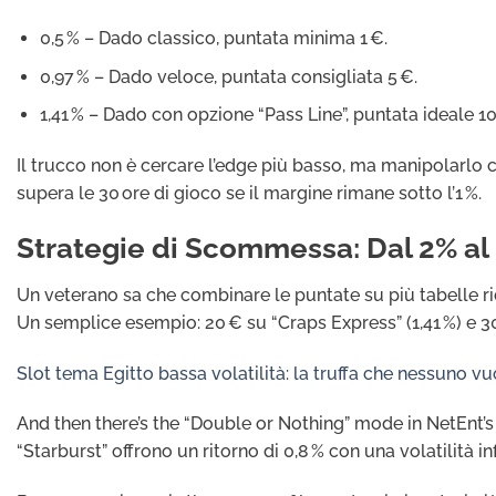
0,5 % – Dado classico, puntata minima 1 €.
0,97 % – Dado veloce, puntata consigliata 5 €.
1,41 % – Dado con opzione “Pass Line”, puntata ideale 10
Il trucco non è cercare l’edge più basso, ma manipolarlo co
supera le 30 ore di gioco se il margine rimane sotto l’1 %.
Strategie di Scommessa: Dal 2% a
Un veterano sa che combinare le puntate su più tabelle ridu
Un semplice esempio: 20 € su “Craps Express” (1,41 %) e 30 €
Slot tema Egitto bassa volatilità: la truffa che nessuno 
And then there’s the “Double or Nothing” mode in NetEnt’s “
“Starburst” offrono un ritorno di 0,8 % con una volatilità i