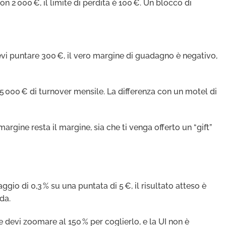
on 2 000 €, il limite di perdita è 100 €. Un blocco di
devi puntare 300 €, il vero margine di guadagno è negativo,
5 000 € di turnover mensile. La differenza con un motel di
argine resta il margine, sia che ti venga offerto un “gift”
ggio di 0,3 % su una puntata di 5 €, il risultato atteso è
da.
 devi zoomare al 150 % per coglierlo, e la UI non è