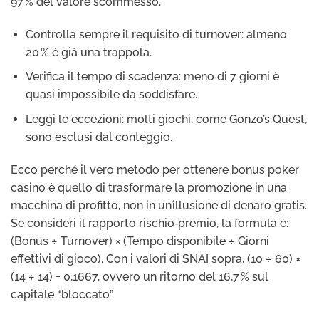
97 % del valore scommesso.
Controlla sempre il requisito di turnover: almeno
20 % è già una trappola.
Verifica il tempo di scadenza: meno di 7 giorni è
quasi impossibile da soddisfare.
Leggi le eccezioni: molti giochi, come Gonzo’s Quest,
sono esclusi dal conteggio.
Ecco perché il vero metodo per ottenere bonus poker
casino è quello di trasformare la promozione in una
macchina di profitto, non in un’illusione di denaro gratis.
Se consideri il rapporto rischio‑premio, la formula è:
(Bonus ÷ Turnover) × (Tempo disponibile ÷ Giorni
effettivi di gioco). Con i valori di SNAI sopra, (10 ÷ 60) ×
(14 ÷ 14) = 0,1667, ovvero un ritorno del 16,7 % sul
capitale “bloccato”.