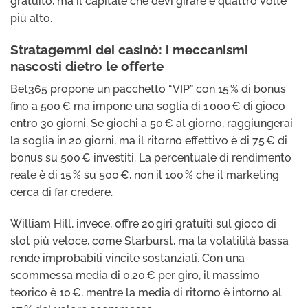
gratuito, ma il capitale che devi girare è quattro volte
più alto.
Stratagemmi dei casinò: i meccanismi
nascosti dietro le offerte
Bet365 propone un pacchetto “VIP” con 15 % di bonus
fino a 500 € ma impone una soglia di 1 000 € di gioco
entro 30 giorni. Se giochi a 50 € al giorno, raggiungerai
la soglia in 20 giorni, ma il ritorno effettivo è di 75 € di
bonus su 500 € investiti. La percentuale di rendimento
reale è di 15 % su 500 €, non il 100 % che il marketing
cerca di far credere.
William Hill, invece, offre 20 giri gratuiti sul gioco di
slot più veloce, come Starburst, ma la volatilità bassa
rende improbabili vincite sostanziali. Con una
scommessa media di 0,20 € per giro, il massimo
teorico è 10 €, mentre la media di ritorno è intorno al