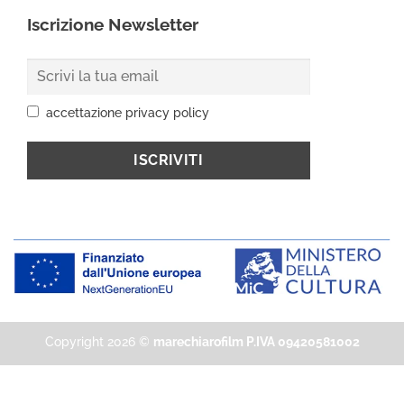
Iscrizione Newsletter
accettazione privacy policy
Copyright 2026 ©
marechiarofilm P.IVA 09420581002