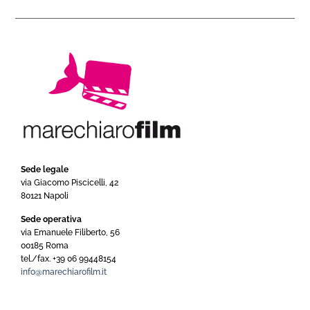
Sede legale
via Giacomo Piscicelli, 42
80121 Napoli
Sede operativa
via Emanuele Filiberto, 56
00185 Roma
tel./fax. +39 06 99448154
info@marechiarofilm.it