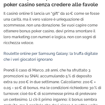
poker casino senza credere alle favole
Il casinò online ti lancia un “gift” da 10 € come se fosse
una carità, ma il vero valore è un’equazione di
scommesse, non una donazione. Se vuoi capire come
ottenere bonus poker casino, devi prima smontare il
loro marketing con numeri e logica, non con sogni di
ricchezza veloce.
Roulette online per Samsung Galaxy: la truffa digitale
che i veri giocatori ignorano
Prendi il caso di Marco, 28 anni, che ha sfruttato 3
promozioni su SNAI, accumulando 5 % di deposito
extra su 200 € in due settimane. Calcoliamo: 200 € ×
0,05 = 10 € di bonus, ma le condizioni richiedono 30 % di
turnover, cioè 60 € di scommesse prima di prelevare
un centesimo. Lì c’è il primo inganno: il bonus sembra