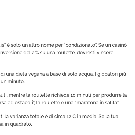
tis” è solo un altro nome per “condizionato”. Se un casinò
nversione del 2 % su una roulette, dovresti vincere
di una dieta vegana a base di solo acqua. I giocatori più
i un minuto.
ti, mentre la roulette richiede 10 minuti per produrre la
rsa ad ostacoli”, la roulette è una “maratona in salita”.
la varianza totale è di circa 12 € in media. Se la tua
ma in quadrato.