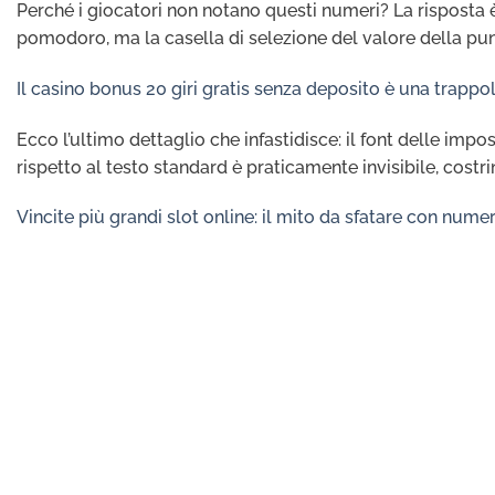
Perché i giocatori non notano questi numeri? La risposta 
pomodoro, ma la casella di selezione del valore della punt
Il casino bonus 20 giri gratis senza deposito è una trapp
Ecco l’ultimo dettaglio che infastidisce: il font delle impo
rispetto al testo standard è praticamente invisibile, costr
Vincite più grandi slot online: il mito da sfatare con nume