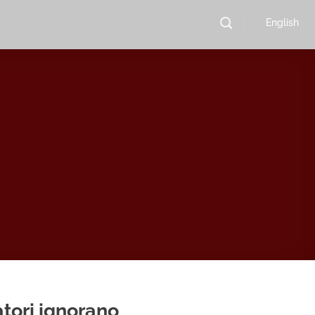
English
atori ignorano