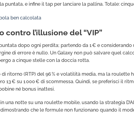
a puntata, e infine il tap per lanciare la pallina. Totale: cinq
ppola ben calcolata
 contro l’illusione del “VIP”
 puntata dopo ogni perdita; partendo da 1 € e considerando u
 margine di errore è nullo. Un Galaxy non può salvare quel cal
ergo a cinque stelle con la doccia rotta.
di ritorno (RTP) del 96 % e volatilità media, ma la roulette 
ero 13 € su 1 000 € di scommessa. Quindi, se preferisci il ritm
 bobine né bonus inattesi.
€ in una notte su una roulette mobile, usando la strategia D
, dimostrando che le formule non funzionano quando il model