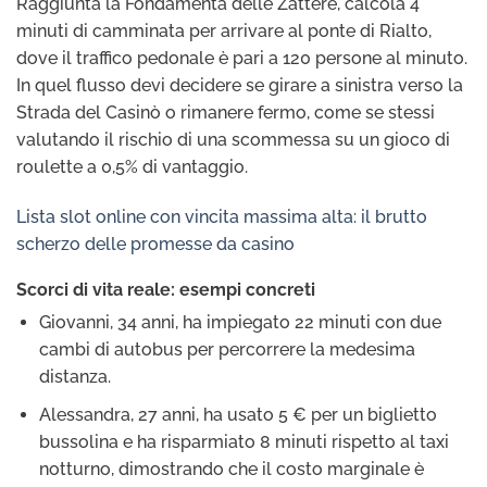
Raggiunta la Fondamenta delle Zattere, calcola 4
minuti di camminata per arrivare al ponte di Rialto,
dove il traffico pedonale è pari a 120 persone al minuto.
In quel flusso devi decidere se girare a sinistra verso la
Strada del Casinò o rimanere fermo, come se stessi
valutando il rischio di una scommessa su un gioco di
roulette a 0,5% di vantaggio.
Lista slot online con vincita massima alta: il brutto
scherzo delle promesse da casino
Scorci di vita reale: esempi concreti
Giovanni, 34 anni, ha impiegato 22 minuti con due
cambi di autobus per percorrere la medesima
distanza.
Alessandra, 27 anni, ha usato 5 € per un biglietto
bussolina e ha risparmiato 8 minuti rispetto al taxi
notturno, dimostrando che il costo marginale è