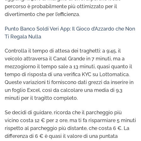
percorso è probabilmente più ottimizzato per il
divertimento che per l’efficienza.
Punto Banco Soldi Veri App: Il Gioco d’Azzardo che Non
Ti Regala Nulla
Controlla il tempo di attesa dei traghetti: a 9:45, il
veicolo attraversa il Canal Grande in 7 minuti, ma a
mezzogiorno il tempo sale a 13 minuti, quasi quanto il
tempo di risposta di una verifica KYC su Lottomatica.
Queste variazioni ti forniscono dati grezzi da inserire in
un foglio Excel, così da calcolare una media di 9,3
minuti per il tragitto completo.
Se decidi di guidare, ricorda che il parcheggio più
vicino costa 12 € per 2 ore, ma ti fa risparmiare 5 minuti
rispetto al parcheggio più distante, che costa 6 €. La
differenza di 6 € è quasi il valore di una puntata