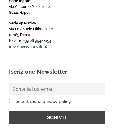
Sede legale
via Giacomo Piscicelli, 42
80121 Napoli
Sede operativa
via Emanuele Filiberto, 56
00185 Roma
tel./fax. +39 06 99448154
info@marechiarofilm.it
Iscrizione Newsletter
accettazione privacy policy