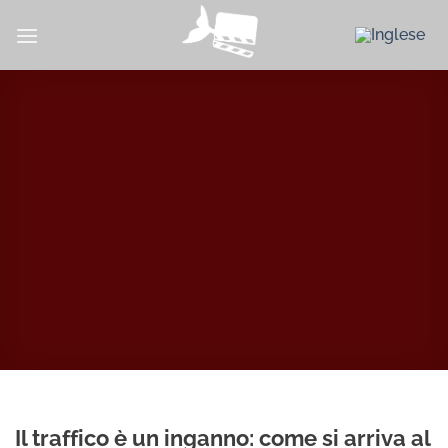
Salta
ai
contenuti
Il traffico è un inganno: come si arriva al