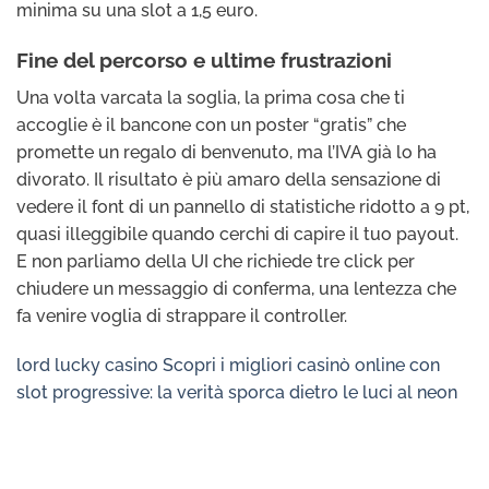
minima su una slot a 1,5 euro.
Fine del percorso e ultime frustrazioni
Una volta varcata la soglia, la prima cosa che ti
accoglie è il bancone con un poster “gratis” che
promette un regalo di benvenuto, ma l’IVA già lo ha
divorato. Il risultato è più amaro della sensazione di
vedere il font di un pannello di statistiche ridotto a 9 pt,
quasi illeggibile quando cerchi di capire il tuo payout.
E non parliamo della UI che richiede tre click per
chiudere un messaggio di conferma, una lentezza che
fa venire voglia di strappare il controller.
lord lucky casino Scopri i migliori casinò online con
slot progressive: la verità sporca dietro le luci al neon