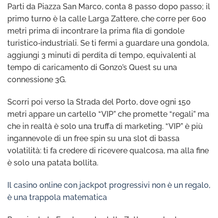
Parti da Piazza San Marco, conta 8 passo dopo passo; il
primo turno è la calle Larga Zattere, che corre per 600
metri prima di incontrare la prima fila di gondole
turistico‑industriali. Se ti fermi a guardare una gondola,
aggiungi 3 minuti di perdita di tempo, equivalenti al
tempo di caricamento di Gonzo’s Quest su una
connessione 3G.
Scorri poi verso la Strada del Porto, dove ogni 150
metri appare un cartello “VIP” che promette “regali” ma
che in realtà è solo una truffa di marketing. “VIP” è più
ingannevole di un free spin su una slot di bassa
volatilità: ti fa credere di ricevere qualcosa, ma alla fine
è solo una patata bollita.
Il casino online con jackpot progressivi non è un regalo,
è una trappola matematica