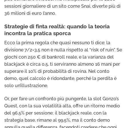
sessioni giornaliere di un sito come Snai, diverte più di
36 milioni di euro l’anno.
Strategie di finta realtà: quando la teoria
incontra la pratica sporca
Ecco la prima regola che quasi nessuno ti dice: la
divisione 7/2=3,5 non è nulla rispetto al “risk of ruin”. Se
giochi con 250 € di bankroll reale, e la varianza del
blackjack è circa 0,5, ti serviranno almeno 16 mani per
superare il 10% di probabilità di rovina. Nel conto
demo, quel calcolo è ridondante, perché la perdita è
solo un’illustrazione.
Or, per fare un confronto più pungente, la slot Gonzo’s
Quest, con la sua volatilità alta, offre un ritorno medio
del 96,5% per sessione; il blackjack reale, con la
strategia base, rimane al 99,5%, ma il conto demo
annulla quella differenza, facendoti credere che ogni