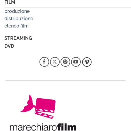
FILM
produzione
distribuzione
elenco film
STREAMING
DVD