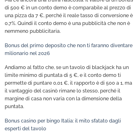
di 500 € in un conto demo è comparabile al prezzo di
una pizza da 7 €, perché il reale tasso di conversione è
0,7%. Quindi il conto demo è una pubblicità che non è
nemmeno pubblicitaria.
Bonus del primo deposito che non ti faranno diventare
milionario nel 2026
Andiamo al fatto che, se un tavolo di blackjack ha un
limite minimo di puntata di 5 €, e il conto demo ti
permette di puntare 0,01 €, il rapporto è di 500 a 1, ma
il vantaggio del casinò rimane lo stesso, perché il
margine di casa non varia con la dimensione della
puntata.
Bonus casino per bingo Italia: il mito sfatato dagli
esperti del tavolo