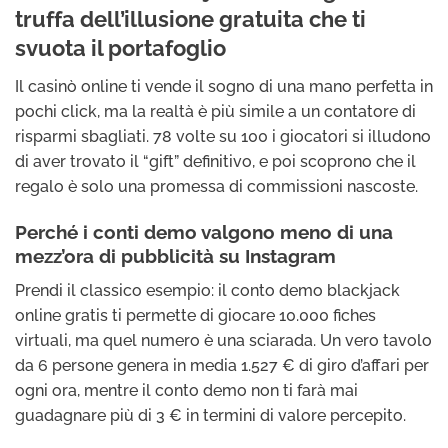
truffa dell’illusione gratuita che ti
svuota il portafoglio
Il casinò online ti vende il sogno di una mano perfetta in
pochi click, ma la realtà è più simile a un contatore di
risparmi sbagliati. 78 volte su 100 i giocatori si illudono
di aver trovato il “gift” definitivo, e poi scoprono che il
regalo è solo una promessa di commissioni nascoste.
Perché i conti demo valgono meno di una
mezz’ora di pubblicità su Instagram
Prendi il classico esempio: il conto demo blackjack
online gratis ti permette di giocare 10.000 fiches
virtuali, ma quel numero è una sciarada. Un vero tavolo
da 6 persone genera in media 1.527 € di giro d’affari per
ogni ora, mentre il conto demo non ti farà mai
guadagnare più di 3 € in termini di valore percepito.