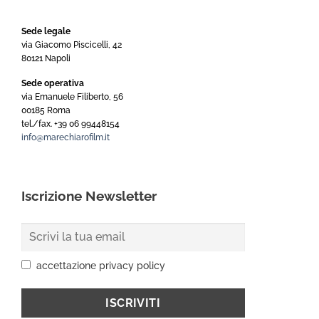
Sede legale
via Giacomo Piscicelli, 42
80121 Napoli
Sede operativa
via Emanuele Filiberto, 56
00185 Roma
tel./fax. +39 06 99448154
info@marechiarofilm.it
Iscrizione Newsletter
accettazione privacy policy