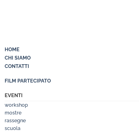
HOME
CHI SIAMO
CONTATTI
FILM PARTECIPATO
EVENTI
workshop
mostre
rassegne
scuola