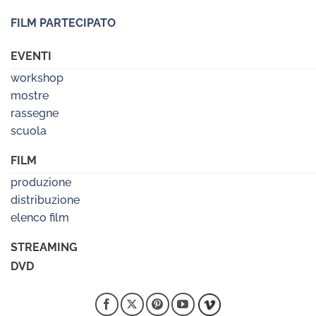
FILM PARTECIPATO
EVENTI
workshop
mostre
rassegne
scuola
FILM
produzione
distribuzione
elenco film
STREAMING
DVD