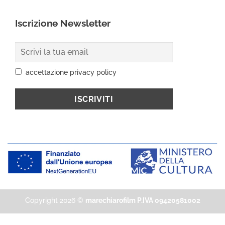
Iscrizione Newsletter
accettazione privacy policy
Copyright 2026 ©
marechiarofilm P.IVA 09420581002