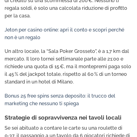
di credito su una scommessa di 200 €. Nessuno ti
regala soldi, è solo una calcolata riduzione di profitto
per la casa.
Jeton per casino online: apri il conto e scopri perché
non è un regalo
Un altro locale, la “Sala Poker Grosseto”, è a 1,7 km dal
mercato. Il loro tornei settimanale parte alle 21:00 e
richiede una quota di 15 €, ma il montepremi paga solo
il 45 % del jackpot totale, rispetto al 60 % di un torneo
standard in un hotel di Milano.
Bonus 25 free spins senza deposito: il trucco del
marketing che nessuno ti spiega
Strategie di sopravvivenza nei tavoli locali
Se sei abituato a contare le carte su una roulette di
0‑37, il passaggio a un tavolo da 6 giocatori richiede di