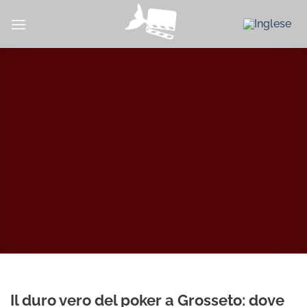
Salta
ai
contenuti
Il duro vero del poker a Grosseto: dove