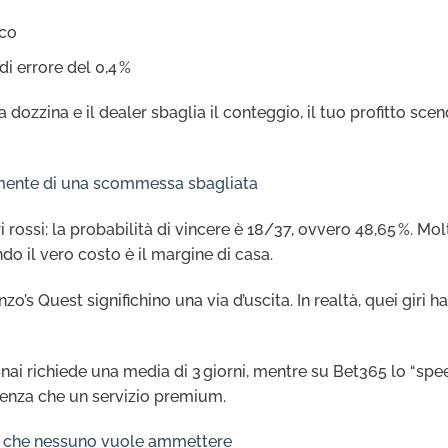
ico
i errore del 0,4 %
ozzina e il dealer sbaglia il conteggio, il tuo profitto scen
idamente di una scommessa sbagliata
 rossi: la probabilità di vincere è 18/37, ovvero 48,65 %. 
o il vero costo è il margine di casa.
o’s Quest significhino una via d’uscita. In realtà, quei giri ha
ai richiede una media di 3 giorni, mentre su Bet365 lo “speed
ienza che un servizio premium.
to che nessuno vuole ammettere