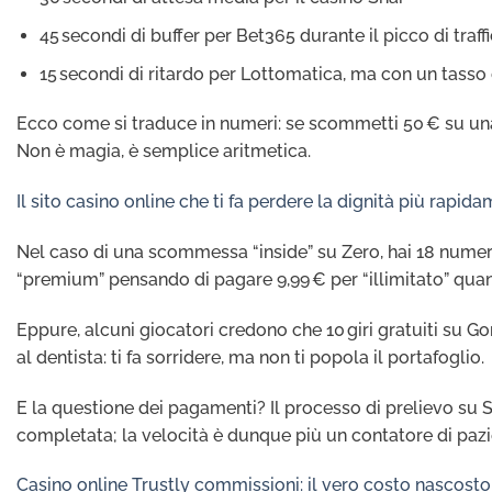
45 secondi di buffer per Bet365 durante il picco di traff
15 secondi di ritardo per Lottomatica, ma con un tasso d
Ecco come si traduce in numeri: se scommetti 50 € su una d
Non è magia, è semplice aritmetica.
Il sito casino online che ti fa perdere la dignità più rap
Nel caso di una scommessa “inside” su Zero, hai 18 numeri
“premium” pensando di pagare 9,99 € per “illimitato” quand
Eppure, alcuni giocatori credono che 10 giri gratuiti su Gonz
al dentista: ti fa sorridere, ma non ti popola il portafoglio.
E la questione dei pagamenti? Il processo di prelievo su Sn
completata; la velocità è dunque più un contatore di paz
Casino online Trustly commissioni: il vero costo nascos