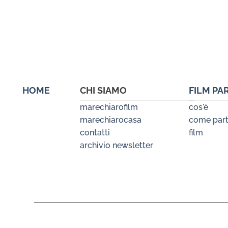
HOME
CHI SIAMO
FILM PA
marechiarofilm
cos'è
marechiarocasa
come part
contatti
film
archivio newsletter