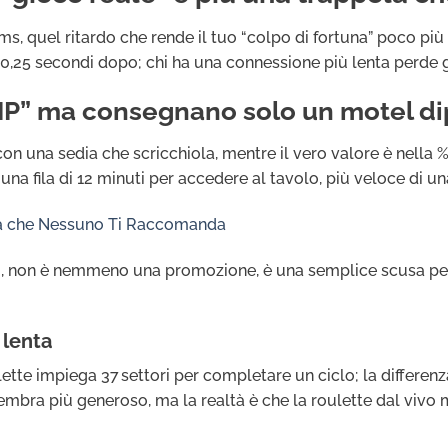
 ms, quel ritardo che rende il tuo “colpo di fortuna” poco più d
 0,25 secondi dopo; chi ha una connessione più lenta perde g
IP” ma consegnano solo un motel di
on una sedia che scricchiola, mentre il vero valore è nella % 
una fila di 12 minuti per accedere al tavolo, più veloce di u
nza che Nessuno Ti Raccomanda
€, non è nemmeno una promozione, è una semplice scusa per 
 lenta
lette impiega 37 settori per completare un ciclo; la differenza
sembra più generoso, ma la realtà è che la roulette dal vivo m