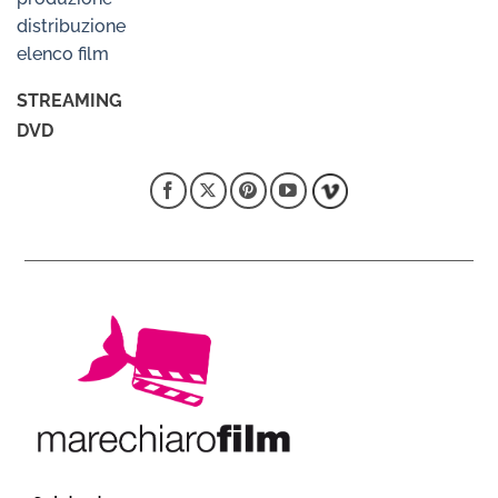
distribuzione
elenco film
STREAMING
DVD