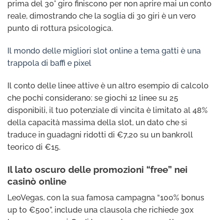
prima del 30° giro finiscono per non aprire mai un conto
reale, dimostrando che la soglia di 30 giri è un vero
punto di rottura psicologica.
Il mondo delle migliori slot online a tema gatti è una
trappola di baffi e pixel
Il conto delle linee attive è un altro esempio di calcolo
che pochi considerano: se giochi 12 linee su 25
disponibili, il tuo potenziale di vincita è limitato al 48%
della capacità massima della slot, un dato che si
traduce in guadagni ridotti di €7,20 su un bankroll
teorico di €15.
Il lato oscuro delle promozioni “free” nei
casinò online
LeoVegas, con la sua famosa campagna “100% bonus
up to €500”, include una clausola che richiede 30x