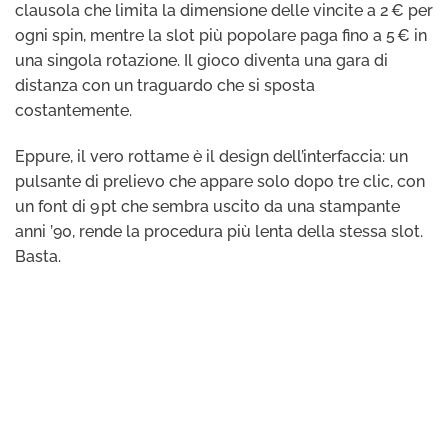
clausola che limita la dimensione delle vincite a 2 € per
ogni spin, mentre la slot più popolare paga fino a 5 € in
una singola rotazione. Il gioco diventa una gara di
distanza con un traguardo che si sposta
costantemente.
Eppure, il vero rottame è il design dell’interfaccia: un
pulsante di prelievo che appare solo dopo tre clic, con
un font di 9 pt che sembra uscito da una stampante
anni ’90, rende la procedura più lenta della stessa slot.
Basta.