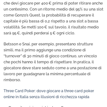
che devi giocare per 400 € prima di poter ritirare anche
un centesimo. Con un ritorno medio del 95% su una slot
come Gonzo’s Quest, la probabilità di recuperare il
capitale è più bassa di 0,2 rispetto a una slot a bassa
volatilità. Se metti 100 € sul tavolo, il risultato medio
sarà 95 €, quindi perderai 5 € ogni ciclo.
Betsson e Snai, per esempio, presentano strutture
simili, ma il primo aggiunge una condizione di
“turnover” di 30 minuti di gioco continuo, un vincolo
che pochi hanno il tempo di rispettare. In pratica, il
giocatore deve stare seduto come a una postazione di
lavoro per guadagnare la minima percentuale di
rimborso.
Three Card Poker: dove giocare a three card poker
online in Italia senza illusioni di ricchezza rapida