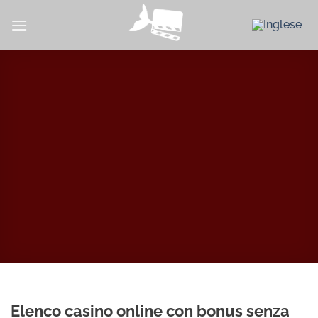
Salta
ai
contenuti
Elenco casino online con bonus senza