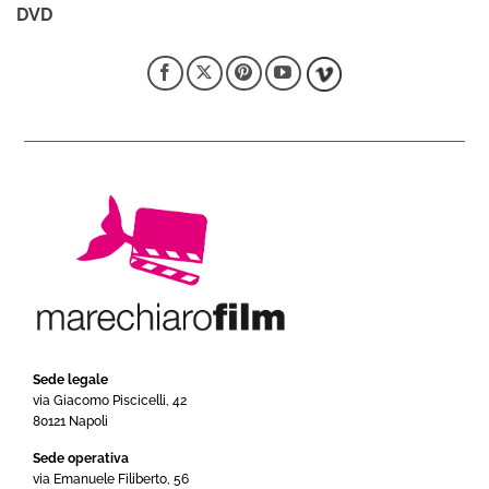
DVD
Sede legale
via Giacomo Piscicelli, 42
80121 Napoli
Sede operativa
via Emanuele Filiberto, 56