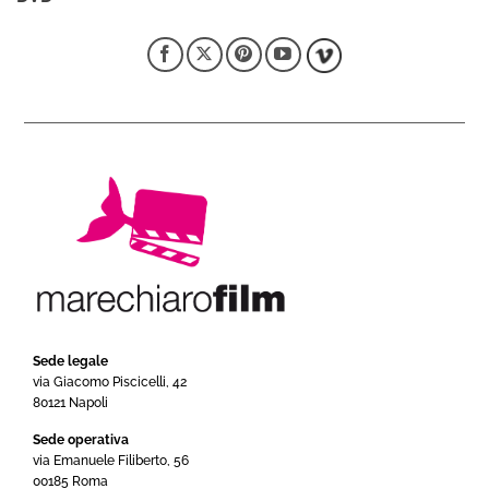
Sede legale
via Giacomo Piscicelli, 42
80121 Napoli
Sede operativa
via Emanuele Filiberto, 56
00185 Roma