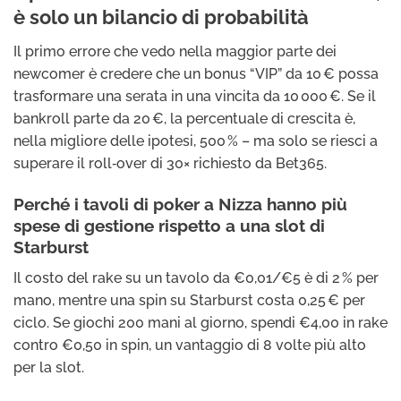
è solo un bilancio di probabilità
Il primo errore che vedo nella maggior parte dei
newcomer è credere che un bonus “VIP” da 10 € possa
trasformare una serata in una vincita da 10 000 €. Se il
bankroll parte da 20 €, la percentuale di crescita è,
nella migliore delle ipotesi, 500 % – ma solo se riesci a
superare il roll‑over di 30× richiesto da Bet365.
Perché i tavoli di poker a Nizza hanno più
spese di gestione rispetto a una slot di
Starburst
Il costo del rake su un tavolo da €0,01/€5 è di 2 % per
mano, mentre una spin su Starburst costa 0,25 € per
ciclo. Se giochi 200 mani al giorno, spendi €4,00 in rake
contro €0,50 in spin, un vantaggio di 8 volte più alto
per la slot.