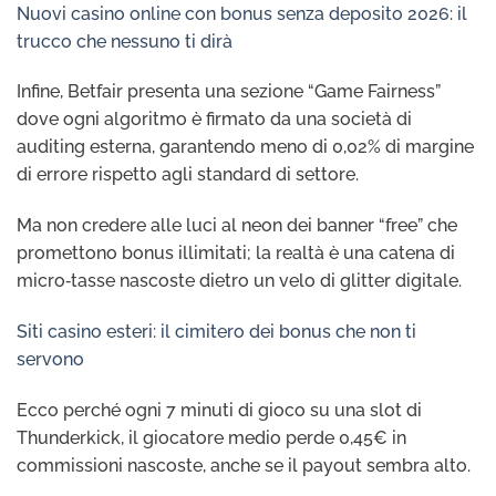
Nuovi casino online con bonus senza deposito 2026: il
trucco che nessuno ti dirà
Infine, Betfair presenta una sezione “Game Fairness”
dove ogni algoritmo è firmato da una società di
auditing esterna, garantendo meno di 0,02% di margine
di errore rispetto agli standard di settore.
Ma non credere alle luci al neon dei banner “free” che
promettono bonus illimitati; la realtà è una catena di
micro‑tasse nascoste dietro un velo di glitter digitale.
Siti casino esteri: il cimitero dei bonus che non ti
servono
Ecco perché ogni 7 minuti di gioco su una slot di
Thunderkick, il giocatore medio perde 0,45€ in
commissioni nascoste, anche se il payout sembra alto.