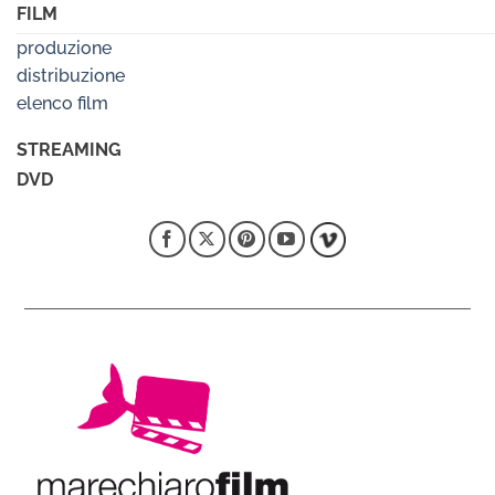
FILM
produzione
distribuzione
elenco film
STREAMING
DVD