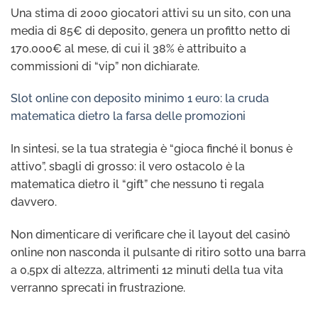
Una stima di 2000 giocatori attivi su un sito, con una
media di 85€ di deposito, genera un profitto netto di
170.000€ al mese, di cui il 38% è attribuito a
commissioni di “vip” non dichiarate.
Slot online con deposito minimo 1 euro: la cruda
matematica dietro la farsa delle promozioni
In sintesi, se la tua strategia è “gioca finché il bonus è
attivo”, sbagli di grosso: il vero ostacolo è la
matematica dietro il “gift” che nessuno ti regala
davvero.
Non dimenticare di verificare che il layout del casinò
online non nasconda il pulsante di ritiro sotto una barra
a 0,5px di altezza, altrimenti 12 minuti della tua vita
verranno sprecati in frustrazione.