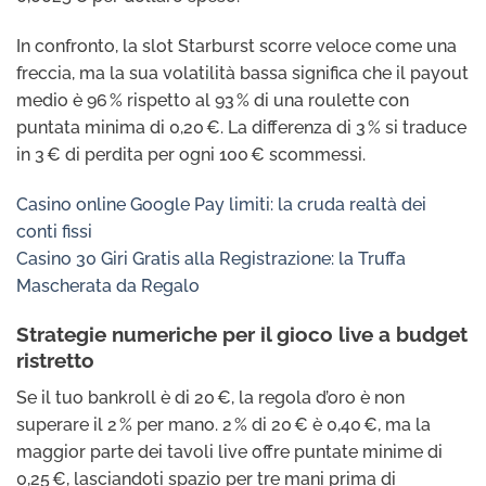
In confronto, la slot Starburst scorre veloce come una
freccia, ma la sua volatilità bassa significa che il payout
medio è 96 % rispetto al 93 % di una roulette con
puntata minima di 0,20 €. La differenza di 3 % si traduce
in 3 € di perdita per ogni 100 € scommessi.
Casino online Google Pay limiti: la cruda realtà dei
conti fissi
Casino 30 Giri Gratis alla Registrazione: la Truffa
Mascherata da Regalo
Strategie numeriche per il gioco live a budget
ristretto
Se il tuo bankroll è di 20 €, la regola d’oro è non
superare il 2 % per mano. 2 % di 20 € è 0,40 €, ma la
maggior parte dei tavoli live offre puntate minime di
0,25 €, lasciandoti spazio per tre mani prima di