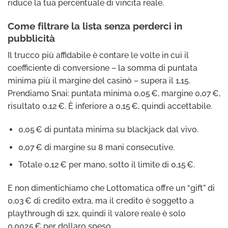
riduce la tua percentuale di vincita reale.
Come filtrare la lista senza perderci in
pubblicità
Il trucco più affidabile è contare le volte in cui il
coefficiente di conversione – la somma di puntata
minima più il margine del casinò – supera il 1,15.
Prendiamo Snai: puntata minima 0,05 €, margine 0,07 €,
risultato 0,12 €. È inferiore a 0,15 €, quindi accettabile.
0,05 € di puntata minima su blackjack dal vivo.
0,07 € di margine su 8 mani consecutive.
Totale 0,12 € per mano, sotto il limite di 0,15 €.
E non dimentichiamo che Lottomatica offre un “gift” di
0,03 € di credito extra, ma il credito è soggetto a
playthrough di 12x, quindi il valore reale è solo
0,0025 € per dollaro speso.