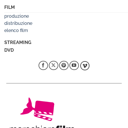
FILM
produzione
distribuzione
elenco film
STREAMING
DVD