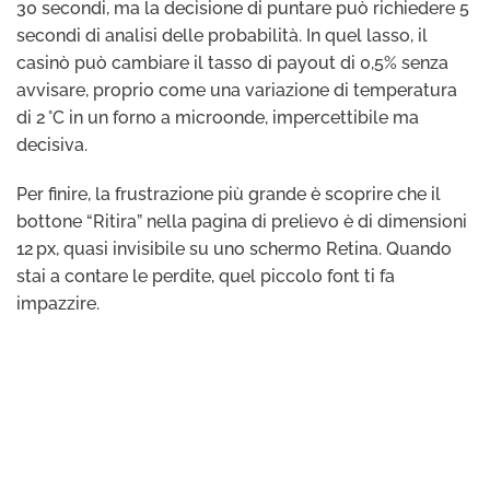
30 secondi, ma la decisione di puntare può richiedere 5
secondi di analisi delle probabilità. In quel lasso, il
casinò può cambiare il tasso di payout di 0,5% senza
avvisare, proprio come una variazione di temperatura
di 2 °C in un forno a microonde, impercettibile ma
decisiva.
Per finire, la frustrazione più grande è scoprire che il
bottone “Ritira” nella pagina di prelievo è di dimensioni
12 px, quasi invisibile su uno schermo Retina. Quando
stai a contare le perdite, quel piccolo font ti fa
impazzire.