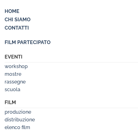
HOME
CHI SIAMO
CONTATTI
FILM PARTECIPATO
EVENTI
workshop
mostre
rassegne
scuola
FILM
produzione
distribuzione
elenco film