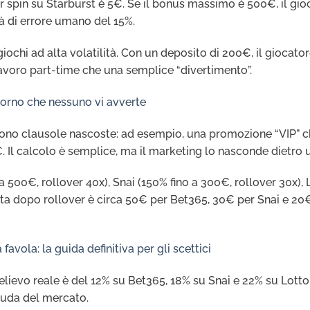
spin su Starburst è 5€. Se il bonus massimo è 500€, il gioc
tà di errore umano del 15%.
chi ad alta volatilità. Con un deposito di 200€, il giocator
lavoro part-time che una semplice “divertimento”.
giorno che nessuno vi avverte
scono clausole nascoste: ad esempio, una promozione “VIP” 
. Il calcolo è semplice, ma il marketing lo nasconde dietro 
00€, rollover 40x), Snai (150% fino a 300€, rollover 30x), L
tta dopo rollover è circa 50€ per Bet365, 30€ per Snai e 20
favola: la guida definitiva per gli scettici
relievo reale è del 12% su Bet365, 18% su Snai e 22% su Lott
ruda del mercato.