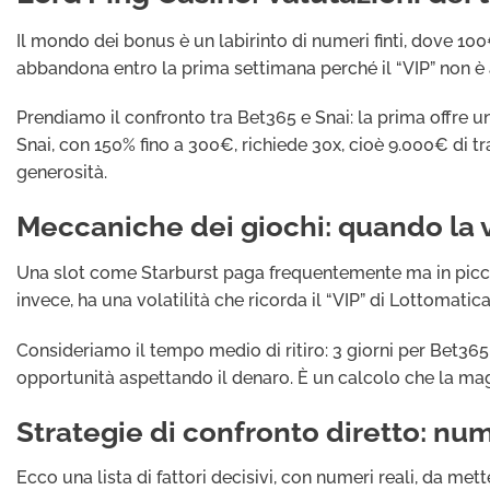
Il mondo dei bonus è un labirinto di numeri finti, dove 100€
abbandona entro la prima settimana perché il “VIP” non è a
Prendiamo il confronto tra Bet365 e Snai: la prima offre
Snai, con 150% fino a 300€, richiede 30x, cioè 9.000€ di tr
generosità.
Meccaniche dei giochi: quando la vo
Una slot come Starburst paga frequentemente ma in piccoli
invece, ha una volatilità che ricorda il “VIP” di Lottomat
Consideriamo il tempo medio di ritiro: 3 giorni per Bet365
opportunità aspettando il denaro. È un calcolo che la mag
Strategie di confronto diretto: nume
Ecco una lista di fattori decisivi, con numeri reali, da met