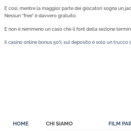
E così, mentre la maggior parte dei giocatori sogna un jack
Nessun “free” è davvero gratuito.
E non è nemmeno un caso che il font della sezione termini 
Il casino online bonus 50% sul deposito è solo un trucco
HOME
CHI SIAMO
FILM PA