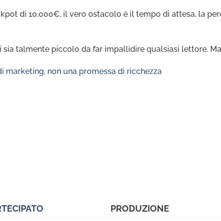
pot di 10.000€, il vero ostacolo è il tempo di attesa, la per
sia talmente piccolo da far impallidire qualsiasi lettore. Ma
 di marketing, non una promessa di ricchezza
RTECIPATO
PRODUZIONE