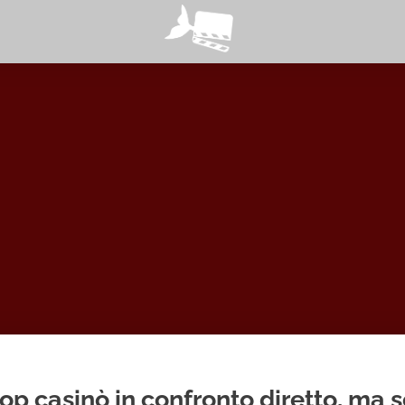
op casinò in confronto diretto, ma s