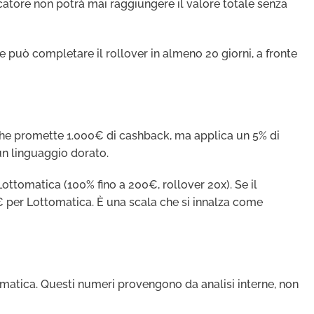
atore non potrà mai raggiungere il valore totale senza
e può completare il rollover in almeno 20 giorni, a fronte
che promette 1.000€ di cashback, ma applica un 5% di
un linguaggio dorato.
ottomatica (100% fino a 200€, rollover 20x). Se il
€ per Lottomatica. È una scala che si innalza come
omatica. Questi numeri provengono da analisi interne, non