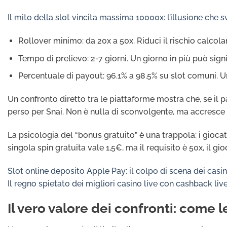
Il mito della slot vincita massima 10000x: l’illusione che s
Rollover minimo: da 20x a 50x. Riduci il rischio calcola
Tempo di prelievo: 2-7 giorni. Un giorno in più può sig
Percentuale di payout: 96.1% a 98.5% su slot comuni. U
Un confronto diretto tra le piattaforme mostra che, se il p
perso per Snai. Non è nulla di sconvolgente, ma accresce l
La psicologia del “bonus gratuito” è una trappola: i gioca
singola spin gratuita vale 1,5€, ma il requisito è 50x, il
Slot online deposito Apple Pay: il colpo di scena dei casi
Il regno spietato dei migliori casino live con cashback l
Il vero valore dei confronti: come l