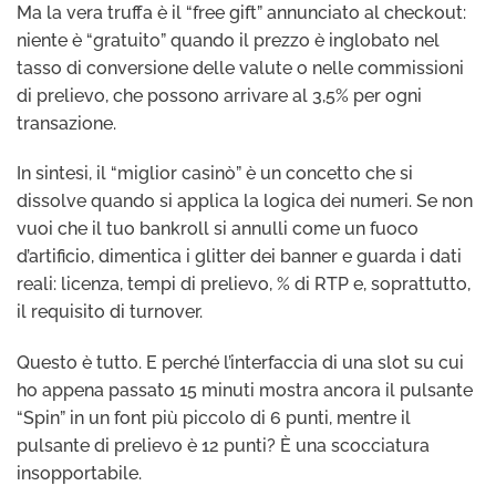
Ma la vera truffa è il “free gift” annunciato al checkout:
niente è “gratuito” quando il prezzo è inglobato nel
tasso di conversione delle valute o nelle commissioni
di prelievo, che possono arrivare al 3,5% per ogni
transazione.
In sintesi, il “miglior casinò” è un concetto che si
dissolve quando si applica la logica dei numeri. Se non
vuoi che il tuo bankroll si annulli come un fuoco
d’artificio, dimentica i glitter dei banner e guarda i dati
reali: licenza, tempi di prelievo, % di RTP e, soprattutto,
il requisito di turnover.
Questo è tutto. E perché l’interfaccia di una slot su cui
ho appena passato 15 minuti mostra ancora il pulsante
“Spin” in un font più piccolo di 6 punti, mentre il
pulsante di prelievo è 12 punti? È una scocciatura
insopportabile.