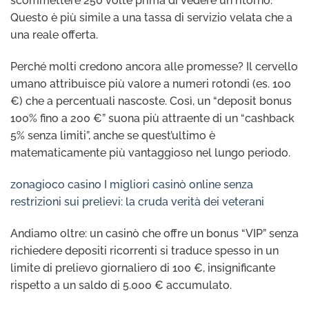
scommettere 250 volte prima di vedere un ritorno.
Questo è più simile a una tassa di servizio velata che a
una reale offerta.
Perché molti credono ancora alle promesse? Il cervello
umano attribuisce più valore a numeri rotondi (es. 100
€) che a percentuali nascoste. Così, un “deposit bonus
100% fino a 200 €” suona più attraente di un “cashback
5% senza limiti”, anche se quest’ultimo è
matematicamente più vantaggioso nel lungo periodo.
zonagioco casino I migliori casinò online senza
restrizioni sui prelievi: la cruda verità dei veterani
Andiamo oltre: un casinò che offre un bonus “VIP” senza
richiedere depositi ricorrenti si traduce spesso in un
limite di prelievo giornaliero di 100 €, insignificante
rispetto a un saldo di 5.000 € accumulato.