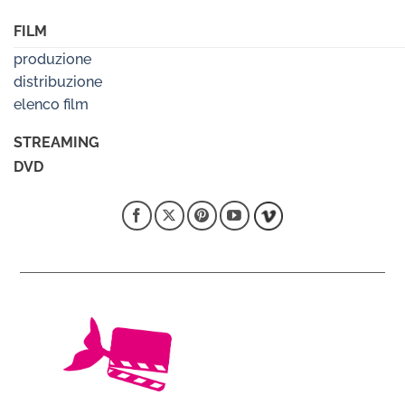
FILM
produzione
distribuzione
elenco film
STREAMING
DVD