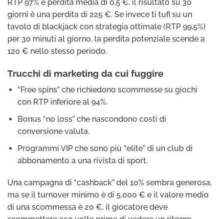
RTP 97% e perdita media di 0,5 €, il risultato su 30
giorni è una perdita di 225 €. Se invece ti tufi su un
tavolo di blackjack con strategia ottimale (RTP 99,5%)
per 30 minuti al giorno, la perdita potenziale scende a
120 € nello stesso periodo.
Trucchi di marketing da cui fuggire
“Free spins” che richiedono scommesse su giochi
con RTP inferiore al 94%.
Bonus “no loss” che nascondono costi di
conversione valuta.
Programmi VIP che sono più “elite” di un club di
abbonamento a una rivista di sport.
Una campagna di “cashback” del 10% sembra generosa,
ma se il turnover minimo è di 5.000 € e il valore medio
di una scommessa è 20 €, il giocatore deve