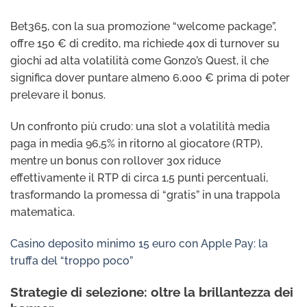
Bet365, con la sua promozione “welcome package”,
offre 150 € di credito, ma richiede 40x di turnover su
giochi ad alta volatilità come Gonzo’s Quest, il che
significa dover puntare almeno 6.000 € prima di poter
prelevare il bonus.
Un confronto più crudo: una slot a volatilità media
paga in media 96,5% in ritorno al giocatore (RTP),
mentre un bonus con rollover 30x riduce
effettivamente il RTP di circa 1,5 punti percentuali,
trasformando la promessa di “gratis” in una trappola
matematica.
Casino deposito minimo 15 euro con Apple Pay: la
truffa del “troppo poco”
Strategie di selezione: oltre la brillantezza dei