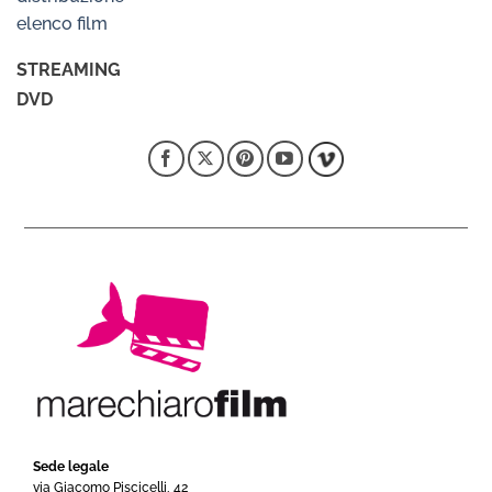
elenco film
STREAMING
DVD
Sede legale
via Giacomo Piscicelli, 42