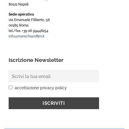
80121 Napoli
Sede operativa
via Emanuele Filiberto, 56
00185 Roma
tel./fax. +39 06 99448154
info@marechiarofilm.it
Iscrizione Newsletter
accettazione privacy policy