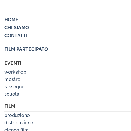
HOME
CHI SIAMO
CONTATTI
FILM PARTECIPATO
EVENTI
workshop
mostre
rassegne
scuola
FILM
produzione
distribuzione
elenco film