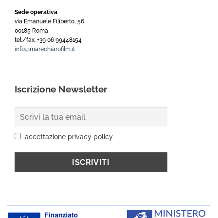
Sede operativa
via Emanuele Filiberto, 56
00185 Roma
tel./fax. +39 06 99448154
info@marechiarofilm.it
Iscrizione Newsletter
accettazione privacy policy