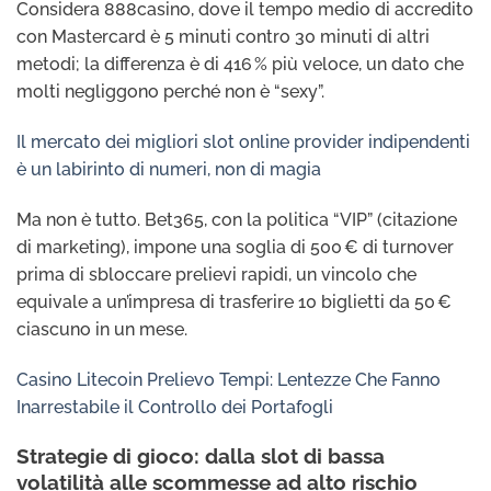
Considera 888casino, dove il tempo medio di accredito
con Mastercard è 5 minuti contro 30 minuti di altri
metodi; la differenza è di 416 % più veloce, un dato che
molti negliggono perché non è “sexy”.
Il mercato dei migliori slot online provider indipendenti
è un labirinto di numeri, non di magia
Ma non è tutto. Bet365, con la politica “VIP” (citazione
di marketing), impone una soglia di 500 € di turnover
prima di sbloccare prelievi rapidi, un vincolo che
equivale a un’impresa di trasferire 10 biglietti da 50 €
ciascuno in un mese.
Casino Litecoin Prelievo Tempi: Lentezze Che Fanno
Inarrestabile il Controllo dei Portafogli
Strategie di gioco: dalla slot di bassa
volatilità alle scommesse ad alto rischio