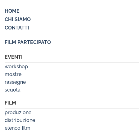
HOME
CHI SIAMO
CONTATTI
FILM PARTECIPATO
EVENTI
workshop
mostre
rassegne
scuola
FILM
produzione
distribuzione
elenco film