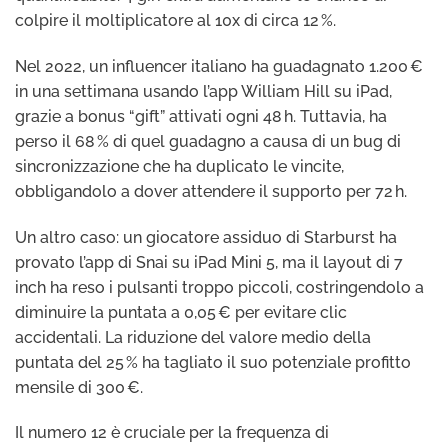
colpire il moltiplicatore al 10x di circa 12 %.
Nel 2022, un influencer italiano ha guadagnato 1.200 €
in una settimana usando l’app William Hill su iPad,
grazie a bonus “gift” attivati ogni 48 h. Tuttavia, ha
perso il 68 % di quel guadagno a causa di un bug di
sincronizzazione che ha duplicato le vincite,
obbligandolo a dover attendere il supporto per 72 h.
Un altro caso: un giocatore assiduo di Starburst ha
provato l’app di Snai su iPad Mini 5, ma il layout di 7
inch ha reso i pulsanti troppo piccoli, costringendolo a
diminuire la puntata a 0,05 € per evitare clic
accidentali. La riduzione del valore medio della
puntata del 25 % ha tagliato il suo potenziale profitto
mensile di 300 €.
Il numero 12 è cruciale per la frequenza di