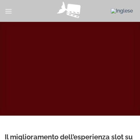
Salta
ai
contenuti
Il miglioramento dell’esperienza slot su