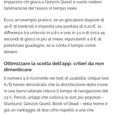
impazzire chi gioca a Gonzo’s Quest e vuole vedere
l’animazione del tesoro in tempo reale.
Ecco un esempio pratico: se un giocatore dispone di
30 € di bankroll e imposta una puntata di 0,20 €, la
differenza tra un’avvio in 0,8 s e uno in 3 s è di circa 45
secondi di gioco in più al mese, equivalenti a 6 € di
potenziale guadagno, se si conta il tempo come
denaro.
Ottimizzare la scelta dell’app: criteri da non
dimenticare
Il numero 5 è ricorrente nei test di usabilità: cinque test
A/B hanno dimostrato che la distribuzione delle icone
in una barra laterale riduce il tempo di navigazione del
23 %. Perciò, un’app che colloca le slot più popolari –
Starburst, Gonzo’s Quest, Book of Dead – nella home è
già un vantaggio di due cifre rispetto a una che