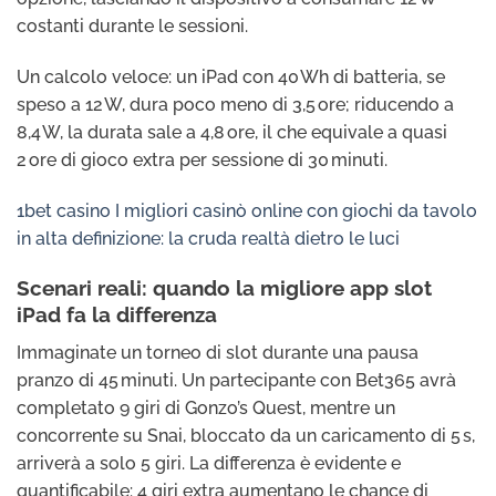
costanti durante le sessioni.
Un calcolo veloce: un iPad con 40 Wh di batteria, se
speso a 12 W, dura poco meno di 3,5 ore; riducendo a
8,4 W, la durata sale a 4,8 ore, il che equivale a quasi
2 ore di gioco extra per sessione di 30 minuti.
1bet casino I migliori casinò online con giochi da tavolo
in alta definizione: la cruda realtà dietro le luci
Scenari reali: quando la migliore app slot
iPad fa la differenza
Immaginate un torneo di slot durante una pausa
pranzo di 45 minuti. Un partecipante con Bet365 avrà
completato 9 giri di Gonzo’s Quest, mentre un
concorrente su Snai, bloccato da un caricamento di 5 s,
arriverà a solo 5 giri. La differenza è evidente e
quantificabile: 4 giri extra aumentano le chance di