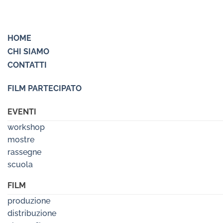
HOME
CHI SIAMO
CONTATTI
FILM PARTECIPATO
EVENTI
workshop
mostre
rassegne
scuola
FILM
produzione
distribuzione