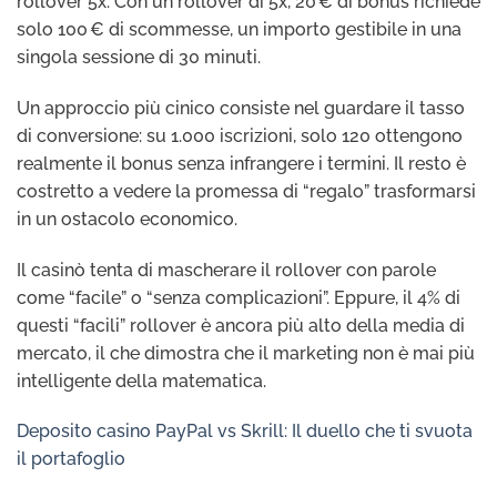
rollover 5x. Con un rollover di 5x, 20 € di bonus richiede
solo 100 € di scommesse, un importo gestibile in una
singola sessione di 30 minuti.
Un approccio più cinico consiste nel guardare il tasso
di conversione: su 1.000 iscrizioni, solo 120 ottengono
realmente il bonus senza infrangere i termini. Il resto è
costretto a vedere la promessa di “regalo” trasformarsi
in un ostacolo economico.
Il casinò tenta di mascherare il rollover con parole
come “facile” o “senza complicazioni”. Eppure, il 4% di
questi “facili” rollover è ancora più alto della media di
mercato, il che dimostra che il marketing non è mai più
intelligente della matematica.
Deposito casino PayPal vs Skrill: Il duello che ti svuota
il portafoglio