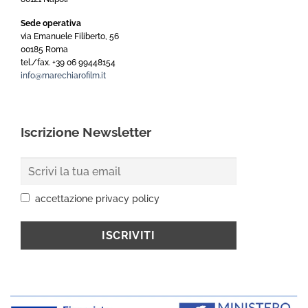
Sede operativa
via Emanuele Filiberto, 56
00185 Roma
tel./fax. +39 06 99448154
info@marechiarofilm.it
Iscrizione Newsletter
accettazione privacy policy