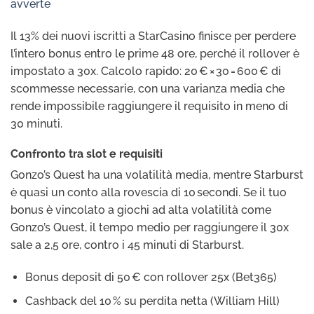
avverte
Il 13% dei nuovi iscritti a StarCasino finisce per perdere
l’intero bonus entro le prime 48 ore, perché il rollover è
impostato a 30x. Calcolo rapido: 20 € × 30 = 600 € di
scommesse necessarie, con una varianza media che
rende impossibile raggiungere il requisito in meno di
30 minuti.
Confronto tra slot e requisiti
Gonzo’s Quest ha una volatilità media, mentre Starburst
è quasi un conto alla rovescia di 10 secondi. Se il tuo
bonus è vincolato a giochi ad alta volatilità come
Gonzo’s Quest, il tempo medio per raggiungere il 30x
sale a 2,5 ore, contro i 45 minuti di Starburst.
Bonus deposit di 50 € con rollover 25x (Bet365)
Cashback del 10 % su perdita netta (William Hill)