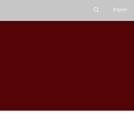
English