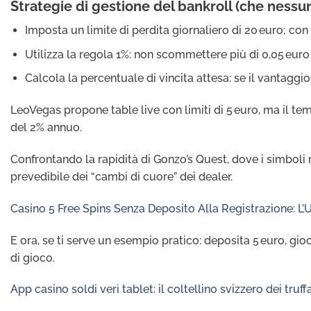
Strategie di gestione del bankroll (che nessu
Imposta un limite di perdita giornaliero di 20 euro; co
Utilizza la regola 1%: non scommettere più di 0,05 euro 
Calcola la percentuale di vincita attesa: se il vantaggi
LeoVegas propone table live con limiti di 5 euro, ma il te
del 2% annuo.
Confrontando la rapidità di Gonzo’s Quest, dove i simboli rad
prevedibile dei “cambi di cuore” dei dealer.
Casino 5 Free Spins Senza Deposito Alla Registrazione: L’
E ora, se ti serve un esempio pratico: deposita 5 euro, gio
di gioco.
App casino soldi veri tablet: il coltellino svizzero dei truffa