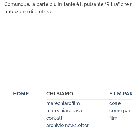
Comunque, la parte più irritante è il pulsante “Ritira” che 
un’opzione di prelievo.
HOME
CHI SIAMO
FILM PA
marechiarofilm
cos'è
marechiarocasa
come part
contatti
film
archivio newsletter