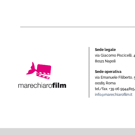
Sede legale
via Giacomo Piscicelli, 
80121 Napoli
Sede operativa
via Emanuele Filiberto, 
00185 Roma
tel./fax. +39 06 9944815
info@marechiarofilm.it