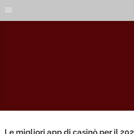
Salta
ai
contenuti
Le migliori app di casinò per il 20