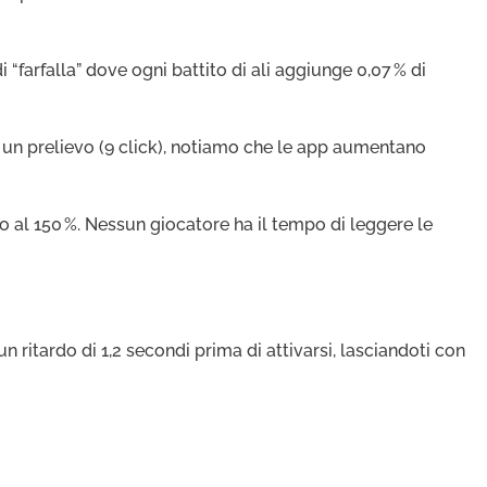
“farfalla” dove ogni battito di ali aggiunge 0,07 % di
e un prelievo (9 click), notiamo che le app aumentano
nto al 150 %. Nessun giocatore ha il tempo di leggere le
un ritardo di 1,2 secondi prima di attivarsi, lasciandoti con