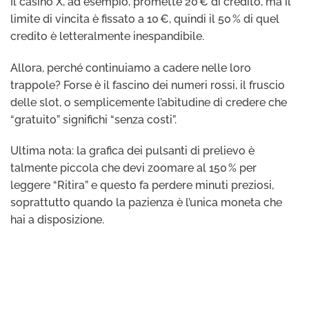
Il casino X, ad esempio, promette 20 € di credito, ma il
limite di vincita è fissato a 10 €, quindi il 50 % di quel
credito è letteralmente inespandibile.
Allora, perché continuiamo a cadere nelle loro
trappole? Forse è il fascino dei numeri rossi, il fruscio
delle slot, o semplicemente l’abitudine di credere che
“gratuito” significhi “senza costi”.
Ultima nota: la grafica dei pulsanti di prelievo è
talmente piccola che devi zoomare al 150 % per
leggere “Ritira” e questo fa perdere minuti preziosi,
soprattutto quando la pazienza è l’unica moneta che
hai a disposizione.