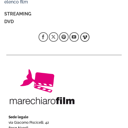
elenco film
STREAMING
DVD
Sede legale
via Giacomo Piscicelli, 42