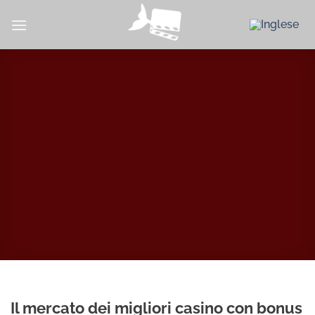
Salta
ai
contenuti
Il mercato dei migliori casino con bonus