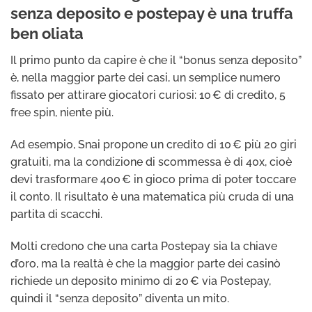
senza deposito e postepay è una truffa
ben oliata
Il primo punto da capire è che il “bonus senza deposito”
è, nella maggior parte dei casi, un semplice numero
fissato per attirare giocatori curiosi: 10 € di credito, 5
free spin, niente più.
Ad esempio, Snai propone un credito di 10 € più 20 giri
gratuiti, ma la condizione di scommessa è di 40x, cioè
devi trasformare 400 € in gioco prima di poter toccare
il conto. Il risultato è una matematica più cruda di una
partita di scacchi.
Molti credono che una carta Postepay sia la chiave
d’oro, ma la realtà è che la maggior parte dei casinò
richiede un deposito minimo di 20 € via Postepay,
quindi il “senza deposito” diventa un mito.