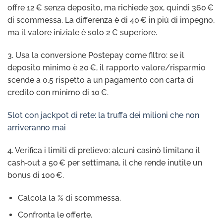
offre 12 € senza deposito, ma richiede 30x, quindi 360 €
di scommessa. La differenza è di 40 € in più di impegno,
ma il valore iniziale è solo 2 € superiore.
3. Usa la conversione Postepay come filtro: se il
deposito minimo è 20 €, il rapporto valore/risparmio
scende a 0,5 rispetto a un pagamento con carta di
credito con minimo di 10 €.
Slot con jackpot di rete: la truffa dei milioni che non
arriveranno mai
4. Verifica i limiti di prelievo: alcuni casinò limitano il
cash‑out a 50 € per settimana, il che rende inutile un
bonus di 100 €.
Calcola la % di scommessa.
Confronta le offerte.