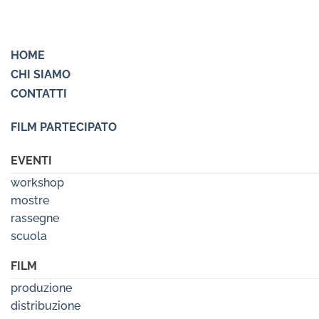
HOME
CHI SIAMO
CONTATTI
FILM PARTECIPATO
EVENTI
workshop
mostre
rassegne
scuola
FILM
produzione
distribuzione