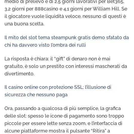
medio di prelievo è di 2,5 giorni lavorativi per Bet365,
3,2 giorni per 888casino e 4,1 giorni per William Hill. Se
il giocatore vuole liquidità veloce, nessuno di questi è
una buona scelta.
Il mito del slot tema steampunk gratis demo sfatato da
chi ha davvero visto l’ombra dei rulli
La risposta è chiara: il “gift” di denaro non è mai
gratuito, è solo un prestito con interessi mascherati da
divertimento.
Il casino online con protezione SSL: l’illusione di
sicurezza che nessuno paga
Ora, passando a qualcosa di più semplice, la grafica
delle slot: spesso le icone di pagamento sono troppo
piccole per essere lette senza zoom, e l’interfaccia di
alcune piattaforme mostra il pulsante “Ritira” a