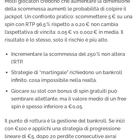
Molti giocatori credono che aumentare la dimensione
della scommessa aumenti le probabilità di colpire il
jackpot. Un confronto pratico: scommettere 5 € su una
spin con RTP 96,5 % rispetto a 0,20 € non cambia
l’aspettativa di vincita: 0,05 € vs 0,002 € in media. Il
risultato è lo stesso, solo il rischio è più alto.
Incrementare la scommessa del 250 % non altera
l’RTP.
Strategie di “martingale” richiedono un bankroll
infinito, cosa impossibile nella realtà.
Giocare su slot con bonus di spin gratuiti può
sembrare allettante, ma il valore medio di un free
spin è spesso inferiore a €0,05.
Il punto di rottura è la gestione del bankroll. Se inizi
con €100 e applichi una strategia di progressione
lineare di €5, dopo 20 perdite consecutive avrai