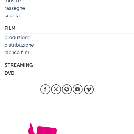
mostre
rassegne
scuola
FILM
produzione
distribuzione
elenco film
STREAMING
DVD