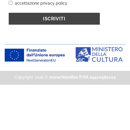
accettazione privacy policy
Copyright 2026 ©
marechiarofilm P.IVA 09420581002