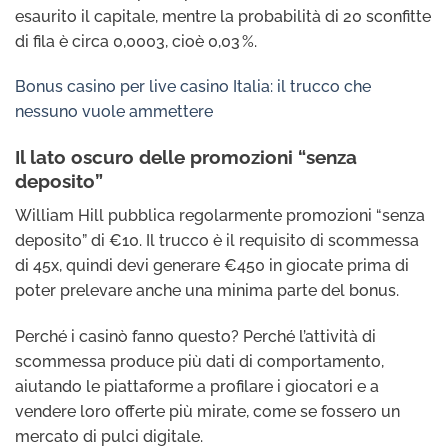
esaurito il capitale, mentre la probabilità di 20 sconfitte
di fila è circa 0,0003, cioè 0,03 %.
Bonus casino per live casino Italia: il trucco che
nessuno vuole ammettere
Il lato oscuro delle promozioni “senza
deposito”
William Hill pubblica regolarmente promozioni “senza
deposito” di €10. Il trucco è il requisito di scommessa
di 45x, quindi devi generare €450 in giocate prima di
poter prelevare anche una minima parte del bonus.
Perché i casinò fanno questo? Perché l’attività di
scommessa produce più dati di comportamento,
aiutando le piattaforme a profilare i giocatori e a
vendere loro offerte più mirate, come se fossero un
mercato di pulci digitale.