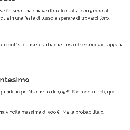
 fossero una chiave d’oro. In realtà, con 5 euro al
a in una festa di lusso e sperare di trovarci l’oro.
treatment” si riduce a un banner rosa che scompare appena
centesimo
uindi un profitto netto di 0,05 €. Facendo i conti, quel
a vincita massima di 500 €. Ma la probabilità di