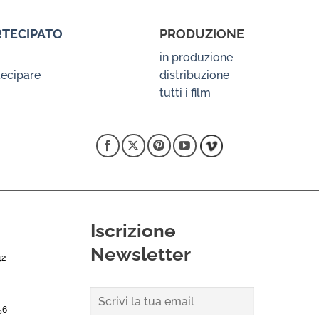
RTECIPATO
PRODUZIONE
in produzione
ecipare
distribuzione
tutti i film
Iscrizione
Newsletter
42
56