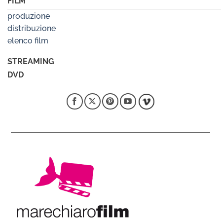
FILM
produzione
distribuzione
elenco film
STREAMING
DVD