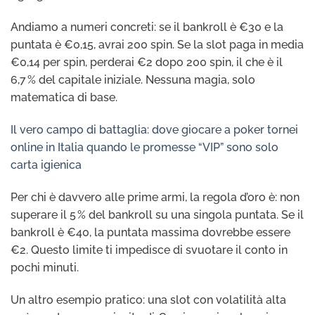
Andiamo a numeri concreti: se il bankroll è €30 e la
puntata è €0,15, avrai 200 spin. Se la slot paga in media
€0,14 per spin, perderai €2 dopo 200 spin, il che è il
6,7 % del capitale iniziale. Nessuna magia, solo
matematica di base.
Il vero campo di battaglia: dove giocare a poker tornei
online in Italia quando le promesse “VIP” sono solo
carta igienica
Per chi è davvero alle prime armi, la regola d’oro è: non
superare il 5 % del bankroll su una singola puntata. Se il
bankroll è €40, la puntata massima dovrebbe essere
€2. Questo limite ti impedisce di svuotare il conto in
pochi minuti.
Un altro esempio pratico: una slot con volatilità alta