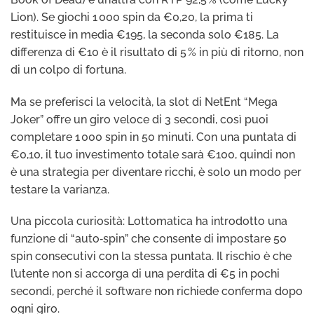
Lion). Se giochi 1 000 spin da €0,20, la prima ti
restituisce in media €195, la seconda solo €185. La
differenza di €10 è il risultato di 5 % in più di ritorno, non
di un colpo di fortuna.
Ma se preferisci la velocità, la slot di NetEnt “Mega
Joker” offre un giro veloce di 3 secondi, così puoi
completare 1 000 spin in 50 minuti. Con una puntata di
€0,10, il tuo investimento totale sarà €100, quindi non
è una strategia per diventare ricchi, è solo un modo per
testare la varianza.
Una piccola curiosità: Lottomatica ha introdotto una
funzione di “auto‑spin” che consente di impostare 50
spin consecutivi con la stessa puntata. Il rischio è che
l’utente non si accorga di una perdita di €5 in pochi
secondi, perché il software non richiede conferma dopo
ogni giro.