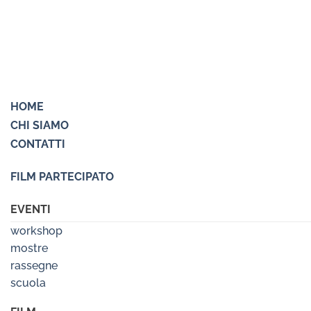
HOME
CHI SIAMO
CONTATTI
FILM PARTECIPATO
EVENTI
workshop
mostre
rassegne
scuola