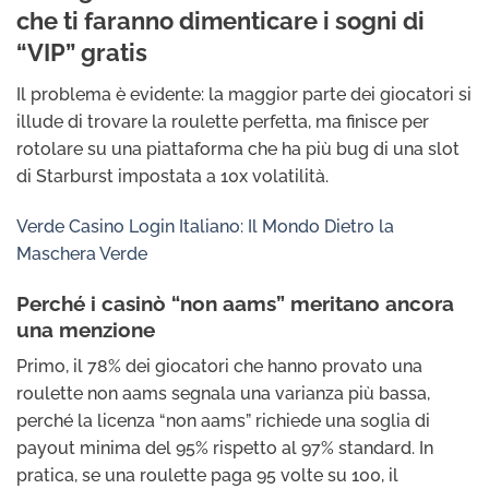
che ti faranno dimenticare i sogni di
“VIP” gratis
Il problema è evidente: la maggior parte dei giocatori si
illude di trovare la roulette perfetta, ma finisce per
rotolare su una piattaforma che ha più bug di una slot
di Starburst impostata a 10x volatilità.
Verde Casino Login Italiano: Il Mondo Dietro la
Maschera Verde
Perché i casinò “non aams” meritano ancora
una menzione
Primo, il 78% dei giocatori che hanno provato una
roulette non aams segnala una varianza più bassa,
perché la licenza “non aams” richiede una soglia di
payout minima del 95% rispetto al 97% standard. In
pratica, se una roulette paga 95 volte su 100, il