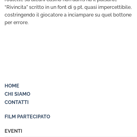
“Rivincita” scritto in un font di 9 pt, quasi impercettibile,
costringendo il giocatore a inciampare su quel bottone
per errore.
HOME
CHI SIAMO
CONTATTI
FILM PARTECIPATO
EVENTI