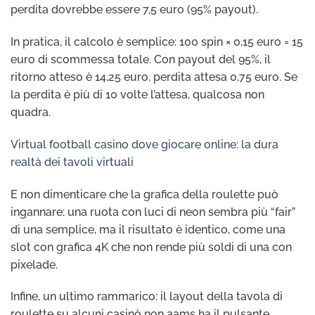
perdita dovrebbe essere 7,5 euro (95% payout).
In pratica, il calcolo è semplice: 100 spin × 0,15 euro = 15
euro di scommessa totale. Con payout del 95%, il
ritorno atteso è 14,25 euro, perdita attesa 0,75 euro. Se
la perdita è più di 10 volte l’attesa, qualcosa non
quadra.
Virtual football casino dove giocare online: la dura
realtà dei tavoli virtuali
E non dimenticare che la grafica della roulette può
ingannare: una ruota con luci di neon sembra più “fair”
di una semplice, ma il risultato è identico, come una
slot con grafica 4K che non rende più soldi di una con
pixelade.
Infine, un ultimo rammarico: il layout della tavola di
roulette su alcuni casinò non aams ha il pulsante