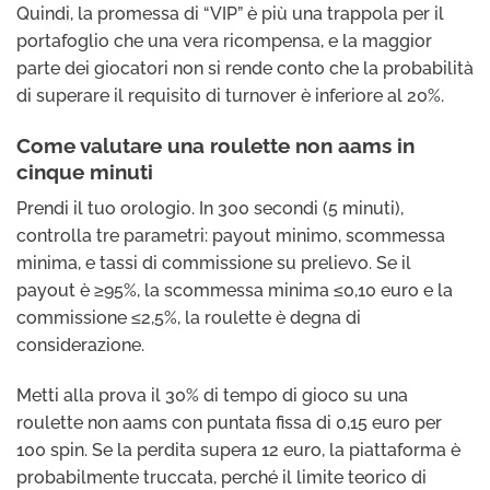
Quindi, la promessa di “VIP” è più una trappola per il
portafoglio che una vera ricompensa, e la maggior
parte dei giocatori non si rende conto che la probabilità
di superare il requisito di turnover è inferiore al 20%.
Come valutare una roulette non aams in
cinque minuti
Prendi il tuo orologio. In 300 secondi (5 minuti),
controlla tre parametri: payout minimo, scommessa
minima, e tassi di commissione su prelievo. Se il
payout è ≥95%, la scommessa minima ≤0,10 euro e la
commissione ≤2,5%, la roulette è degna di
considerazione.
Metti alla prova il 30% di tempo di gioco su una
roulette non aams con puntata fissa di 0,15 euro per
100 spin. Se la perdita supera 12 euro, la piattaforma è
probabilmente truccata, perché il limite teorico di