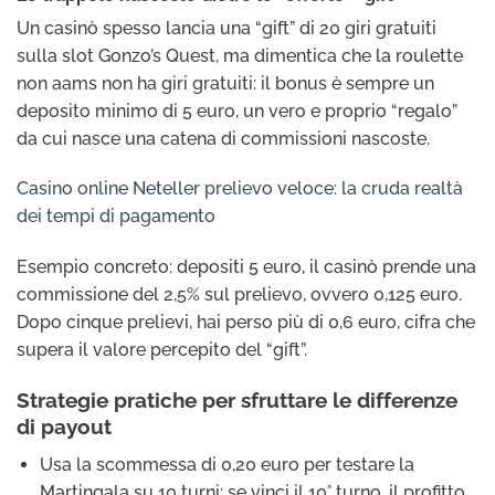
Un casinò spesso lancia una “gift” di 20 giri gratuiti
sulla slot Gonzo’s Quest, ma dimentica che la roulette
non aams non ha giri gratuiti: il bonus è sempre un
deposito minimo di 5 euro, un vero e proprio “regalo”
da cui nasce una catena di commissioni nascoste.
Casino online Neteller prelievo veloce: la cruda realtà
dei tempi di pagamento
Esempio concreto: depositi 5 euro, il casinò prende una
commissione del 2,5% sul prelievo, ovvero 0,125 euro.
Dopo cinque prelievi, hai perso più di 0,6 euro, cifra che
supera il valore percepito del “gift”.
Strategie pratiche per sfruttare le differenze
di payout
Usa la scommessa di 0,20 euro per testare la
Martingala su 10 turni: se vinci il 10° turno, il profitto