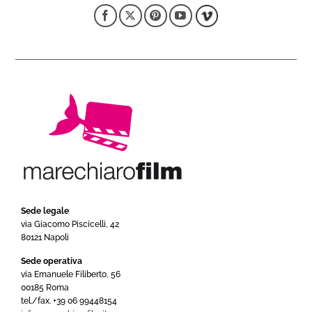
Sede legale
via Giacomo Piscicelli, 42
80121 Napoli
Sede operativa
via Emanuele Filiberto, 56
00185 Roma
tel./fax. +39 06 99448154