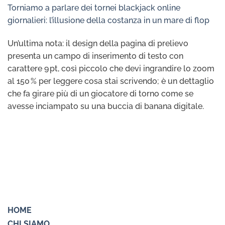
Torniamo a parlare dei tornei blackjack online
giornalieri: l’illusione della costanza in un mare di flop
Un’ultima nota: il design della pagina di prelievo
presenta un campo di inserimento di testo con
carattere 9 pt, così piccolo che devi ingrandire lo zoom
al 150 % per leggere cosa stai scrivendo; è un dettaglio
che fa girare più di un giocatore di torno come se
avesse inciampato su una buccia di banana digitale.
HOME
CHI SIAMO