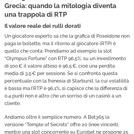
Grecia: quando la mitologia diventa
una trappola di RTP
Il valore reale dei rulli dorati
Un giocatore esperto sa che la grafica di Poseidone non
paga le bollette, ma il ritorno al giocatore (RTP) è
quello che conta. Prendiamo ad esempio la slot
“Olympus Fortune” con RTP 96,5%: su un investimento
di 100 € il valore atteso è 96,5 €, cioè una perdita
media di 3,5 € per sessione. Se si confronta questa
percentuale con la frenesia di Starburst, la cui volatilità
è bassa ma l’RTP è 96,1%, si capisce che la differenza di
0,4 punti non è altro che un sorriso di un casinò a un
cliente.
Andiamo oltre il semplice numero. A Bet365 la
versione “Temple of Secrets” offre 20 linee vincenti,
mentre una slot concorrente su Eurobet ne propone 25