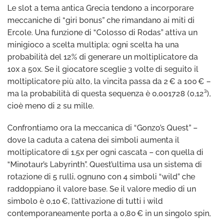
Le slot a tema antica Grecia tendono a incorporare
meccaniche di “giri bonus” che rimandano ai miti di
Ercole. Una funzione di “Colosso di Rodas” attiva un
minigioco a scelta multipla; ogni scelta ha una
probabilità del 12% di generare un moltiplicatore da
10x a 50x. Se il giocatore sceglie 3 volte di seguito il
moltiplicatore più alto, la vincita passa da 2 € a 100 € –
ma la probabilità di questa sequenza è 0,001728 (0,12³),
cioè meno di 2 su mille.
Confrontiamo ora la meccanica di “Gonzo’s Quest” –
dove la caduta a catena dei simboli aumenta il
moltiplicatore di 1,5x per ogni cascata – con quella di
“Minotaur’s Labyrinth”. Quest’ultima usa un sistema di
rotazione di 5 rulli, ognuno con 4 simboli “wild” che
raddoppiano il valore base. Se il valore medio di un
simbolo è 0,10 €, l’attivazione di tutti i wild
contemporaneamente porta a 0,80 € in un singolo spin,