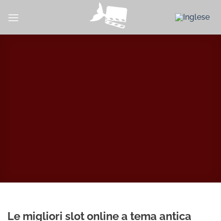
Salta
ai
contenuti
Le migliori slot online a tema antica