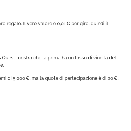
 regalo. Il vero valore è 0,01 € per giro, quindi il
s Quest mostra che la prima ha un tasso di vincita del
e.
mi di 5.000 €, ma la quota di partecipazione è di 20 €,