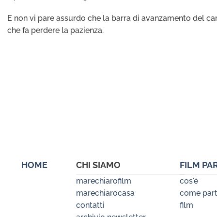
E non vi pare assurdo che la barra di avanzamento del cari
che fa perdere la pazienza.
HOME
CHI SIAMO
FILM PA
marechiarofilm
cos'è
marechiarocasa
come part
contatti
film