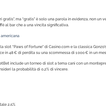
ratis”, ma “gratis” è solo una parola in evidenza, non un vero
 al bar che a una vincita significativa.
a americana
la slot “Paws of Fortune” di Casino.com e la classica Gonzo’
uce in 48 € di perdita su una scommessa di 1 000 € in un mes
NetBet include un torneo di slot a tema cani con un montepre
ideri la probabilità di 0,2% di vincere.
tale 2,5%