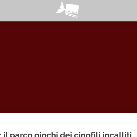
il parco giochi dei cinofili incalliti