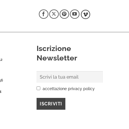
Iscrizione
Newsletter
42
56
accettazione privacy policy
4