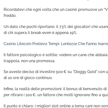
Ricordatevi che ogni volta che un casinò promuove un “VIP”
freddo.
Un dato che pochi riportano: il 73% dei giocatori che usan
di chi supera il break‑even è appena 19%.
Casino Litecoin Prelievo Tempi: Lentezze Che Fanno Inarres
Il fattore psicologico è sottile; vedere un cane che abbaia
trappola, non una promessa.
Se aveste deciso di investire 500 € su “Doggy Gold” con un
di 10 ore di gioco continuo.
Infine, la realtà delle promozioni: il bonus di benvenuto 
per ritirare i 100 €, un fattore che molti ignorano fino a 
Il punto è chiaro: i migliori slot online a tema cani non s