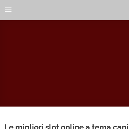
Salta
ai
contenuti
Le migliori slot online a tema cani: 