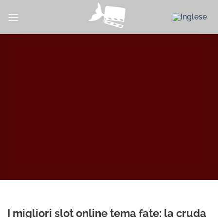
Salta
ai
contenuti
I migliori slot online tema fate: la cruda