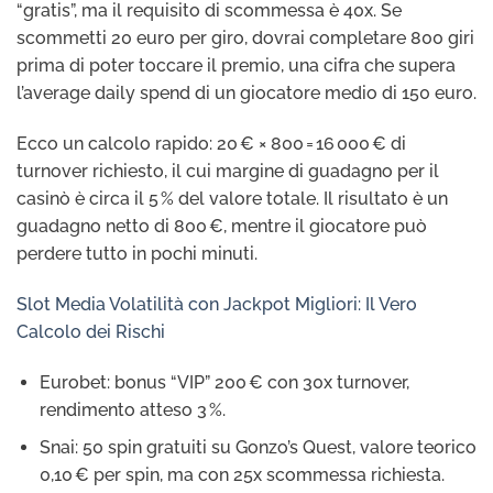
“gratis”, ma il requisito di scommessa è 40x. Se
scommetti 20 euro per giro, dovrai completare 800 giri
prima di poter toccare il premio, una cifra che supera
l’average daily spend di un giocatore medio di 150 euro.
Ecco un calcolo rapido: 20 € × 800 = 16 000 € di
turnover richiesto, il cui margine di guadagno per il
casinò è circa il 5 % del valore totale. Il risultato è un
guadagno netto di 800 €, mentre il giocatore può
perdere tutto in pochi minuti.
Slot Media Volatilità con Jackpot Migliori: Il Vero
Calcolo dei Rischi
Eurobet: bonus “VIP” 200 € con 30x turnover,
rendimento atteso 3 %.
Snai: 50 spin gratuiti su Gonzo’s Quest, valore teorico
0,10 € per spin, ma con 25x scommessa richiesta.