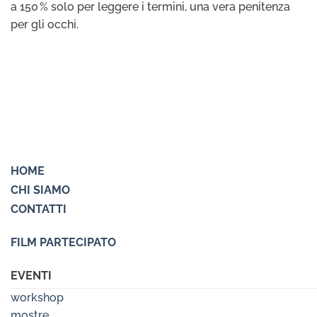
a 150 % solo per leggere i termini, una vera penitenza
per gli occhi.
HOME
CHI SIAMO
CONTATTI
FILM PARTECIPATO
EVENTI
workshop
mostre