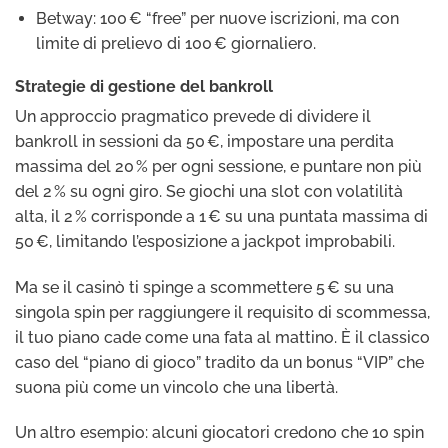
Betway: 100 € “free” per nuove iscrizioni, ma con
limite di prelievo di 100 € giornaliero.
Strategie di gestione del bankroll
Un approccio pragmatico prevede di dividere il
bankroll in sessioni da 50 €, impostare una perdita
massima del 20 % per ogni sessione, e puntare non più
del 2 % su ogni giro. Se giochi una slot con volatilità
alta, il 2 % corrisponde a 1 € su una puntata massima di
50 €, limitando l’esposizione a jackpot improbabili.
Ma se il casinò ti spinge a scommettere 5 € su una
singola spin per raggiungere il requisito di scommessa,
il tuo piano cade come una fata al mattino. È il classico
caso del “piano di gioco” tradito da un bonus “VIP” che
suona più come un vincolo che una libertà.
Un altro esempio: alcuni giocatori credono che 10 spin