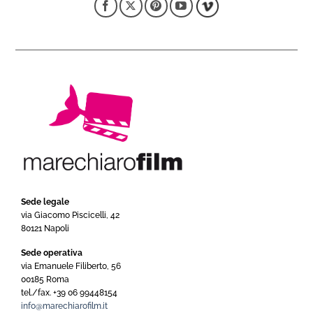
Sede legale
via Giacomo Piscicelli, 42
80121 Napoli
Sede operativa
via Emanuele Filiberto, 56
00185 Roma
tel./fax. +39 06 99448154
info@marechiarofilm.it