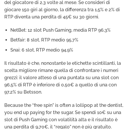
del giocatore di 2,3 volte al mese. Se consideri di
giocare 150 giri al giorno, la differenza tra 1,5% e 2% di
RTP diventa una perdita di 45€ su 30 giorni.
NetBet: 12 slot Push Gaming, media RTP 96,3%
Betfair: 8 slot, RTP medio 95,7%
Snai: 6 slot, RTP medio 94,9%
Il risultato è che, nonostante le etichette scintillanti, la
scelta migliore rimane quella di confrontare i numeri
grezzi: il valore atteso di una puntata su una slot con
96,5% di RTP è inferiore di 0,50€ a quello di una con
97,2% su Betsson.
Because the “free spin” is often a lollipop at the dentist,
you end up paying for the sugar. Se spendi 10€ su una
slot di Push Gaming con volatilità alta e il risultato è
una perdita di 9,70€, il “regalo” non è più gratuito.