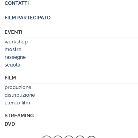
CONTATTI
FILM PARTECIPATO
EVENTI
workshop
mostre
rassegne
scuola
FILM
produzione
distribuzione
elenco film
STREAMING
DVD