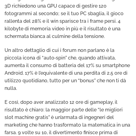
3D richiedono una GPU capace di gestire 120
fotogrammi al secondo; se il tuo PC sbaglia, il gioco
rallenta del 28% e il win sparisce tra i frame persi. 4
kilobyte di memoria video in più e il risultato è una
schermata bianca al culmine della tensione.
Un altro dettaglio di cui i forum non parlano è la
piccola icona di “auto‑spin” che, quando attivata,
aumenta il consumo di batteria del 17% su smartphone
Android. 17% è l’equivalente di una perdita di 2,5 ore di
utilizzo quotidiano, tutto per un “bonus” che non ti dà
nulla.
E così, dopo aver analizzato 12 ore di gameplay, il
risultato è chiaro: la maggior parte delle “le migliori
slot machine gratis” è un’armata di ingegneri del
marketing che hanno trasformato la matematica in una
farsa. 9 volte su 10, il divertimento finisce prima di