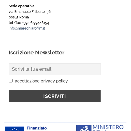
Sede operativa
via Emanuele Filiberto, 56
00185 Roma
tel./fax. +39 06 99448154
info@marechiarofilm.it
Iscrizione Newsletter
accettazione privacy policy