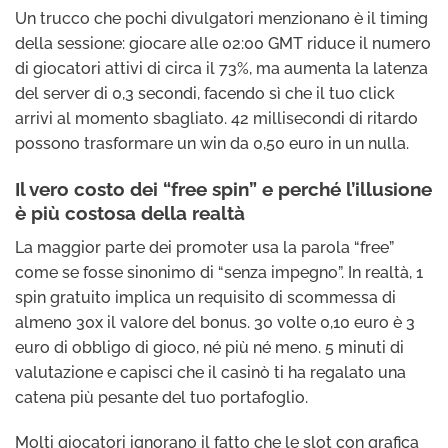
Un trucco che pochi divulgatori menzionano è il timing
della sessione: giocare alle 02:00 GMT riduce il numero
di giocatori attivi di circa il 73%, ma aumenta la latenza
del server di 0,3 secondi, facendo sì che il tuo click
arrivi al momento sbagliato. 42 millisecondi di ritardo
possono trasformare un win da 0,50 euro in un nulla.
Il vero costo dei “free spin” e perché l’illusione
è più costosa della realtà
La maggior parte dei promoter usa la parola “free”
come se fosse sinonimo di “senza impegno”. In realtà, 1
spin gratuito implica un requisito di scommessa di
almeno 30x il valore del bonus. 30 volte 0,10 euro è 3
euro di obbligo di gioco, né più né meno. 5 minuti di
valutazione e capisci che il casinò ti ha regalato una
catena più pesante del tuo portafoglio.
Molti giocatori ignorano il fatto che le slot con grafica