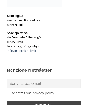
Sede legale
via Giacomo Piscicelli, 42
80121 Napoli
Sede operativa
via Emanuele Filiberto, 56
00185 Roma
tel./fax. +39 06 99448154
info@marechiarofilm.it
Iscrizione Newsletter
accettazione privacy policy