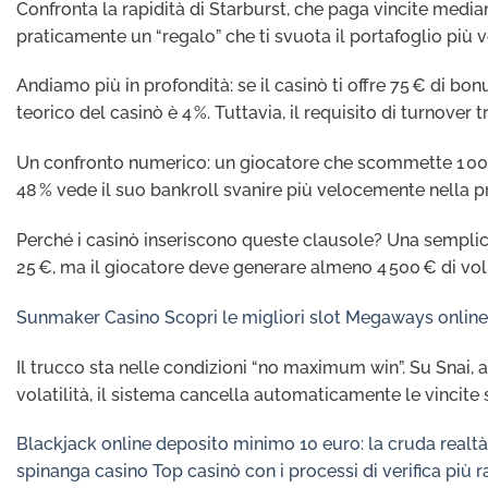
Confronta la rapidità di Starburst, che paga vincite media
praticamente un “regalo” che ti svuota il portafoglio più v
Andiamo più in profondità: se il casinò ti offre 75 € di bo
teorico del casinò è 4 %. Tuttavia, il requisito di turnover
Un confronto numerico: un giocatore che scommette 1 000 
48 % vede il suo bankroll svanire più velocemente nella p
Perché i casinò inseriscono queste clausole? Una semplice e
25 €, ma il giocatore deve generare almeno 4 500 € di vo
Sunmaker Casino Scopri le migliori slot Megaways online
Il trucco sta nelle condizioni “no maximum win”. Su Snai, 
volatilità, il sistema cancella automaticamente le vincite 
Blackjack online deposito minimo 10 euro: la cruda realtà
spinanga casino Top casinò con i processi di verifica più