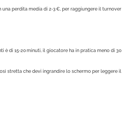
n una perdita media di 2‑3 €, per raggiungere il turnover
ti è di 15‑20 minuti, il giocatore ha in pratica meno di 30
così stretta che devi ingrandire lo schermo per leggere il