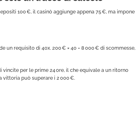
e depositi 100 €, il casinò aggiunge appena 75 €, ma impone
ede un requisito di 40x. 200 € × 40 = 8 000 € di scommesse,
vincite per le prime 24 ore, il che equivale a un ritorno
 vittoria può superare i 2 000 €.