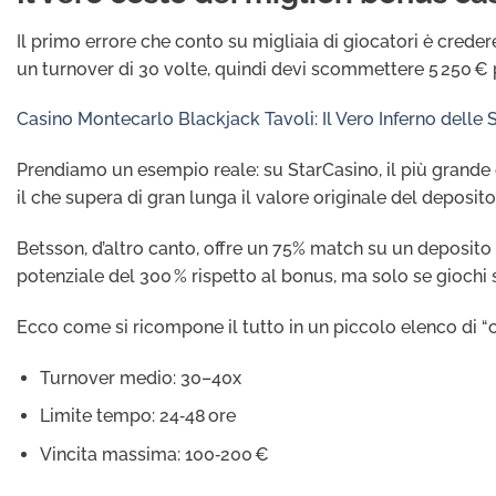
Il primo errore che conto su migliaia di giocatori è crede
un turnover di 30 volte, quindi devi scommettere 5 250 € p
Casino Montecarlo Blackjack Tavoli: Il Vero Inferno dell
Prendiamo un esempio reale: su StarCasino, il più grande o
il che supera di gran lunga il valore originale del deposito
Betsson, d’altro canto, offre un 75% match su un deposito d
potenziale del 300 % rispetto al bonus, ma solo se giochi 
Ecco come si ricompone il tutto in un piccolo elenco di “c
Turnover medio: 30–40x
Limite tempo: 24‑48 ore
Vincita massima: 100‑200 €