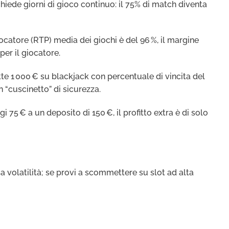
hiede giorni di gioco continuo: il 75% di match diventa
iocatore (RTP) media dei giochi è del 96 %, il margine
per il giocatore.
e 1 000 € su blackjack con percentuale di vincita del
 “cuscinetto” di sicurezza.
75 € a un deposito di 150 €, il profitto extra è di solo
a volatilità; se provi a scommettere su slot ad alta