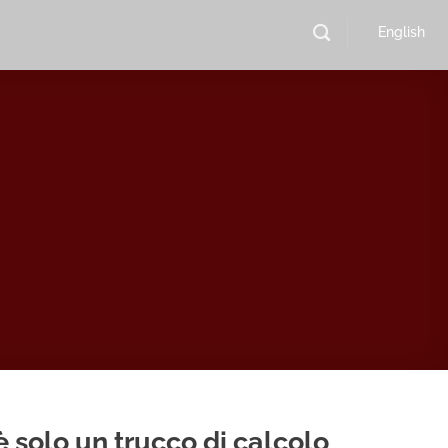
English
è solo un trucco di calcolo