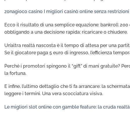
zonagioco casino I migliori casinò online senza restrizioni s
Ecco il risultato di una semplice equazione: bankroll 200 
obbligando a una decisione rapida: ricaricare o chiudere.
Un’altra realtà nascosta è il tempo di attesa per una parti
Se il giocatore paga 5 euro di ingresso, l’efficienza tempor
Perché i promotori spingono il “gift” di mani gratuite? Pe
la fortuna.
E infine, l’ultimo dettaglio che ti fa arrancare: la scher
leggere i termini. Una vera scocciatura visiva.
Le migliori slot online con gamble feature: la cruda real