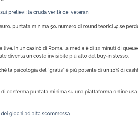
ui prelievi: la cruda verità dei veterani
euro, puntata minima 50, numero di round teorici 4; se perde 
ta live. In un casinò di Roma, la media è di 12 minuti di queu
ale diventa un costo invisibile più alto del buy‑in stesso.
rché la psicologia del “gratis” è più potente di un 10% di c
mata di conferma puntata minima su una piattaforma online usa
tà dei giochi ad alta scommessa