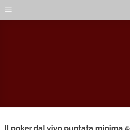
Salta
ai
contenuti
Il poker dal vivo puntata minima 5