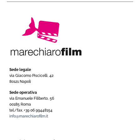
Sede legale
via Giacomo Piscicelli, 42
80121 Napoli
Sede operativa
via Emanuele Filiberto, 56
00185 Roma
tel./fax. +39 06 99448154
info@marechiarofilm.it