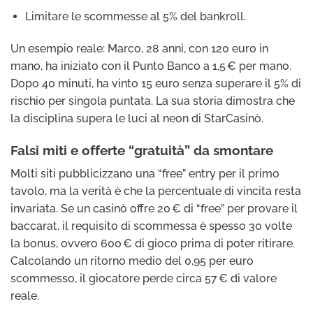
Limitare le scommesse al 5% del bankroll.
Un esempio reale: Marco, 28 anni, con 120 euro in
mano, ha iniziato con il Punto Banco a 1,5 € per mano.
Dopo 40 minuti, ha vinto 15 euro senza superare il 5% di
rischio per singola puntata. La sua storia dimostra che
la disciplina supera le luci al neon di StarCasinò.
Falsi miti e offerte “gratuità” da smontare
Molti siti pubblicizzano una “free” entry per il primo
tavolo, ma la verità è che la percentuale di vincita resta
invariata. Se un casinò offre 20 € di “free” per provare il
baccarat, il requisito di scommessa è spesso 30 volte
la bonus, ovvero 600 € di gioco prima di poter ritirare.
Calcolando un ritorno medio del 0,95 per euro
scommesso, il giocatore perde circa 57 € di valore
reale.