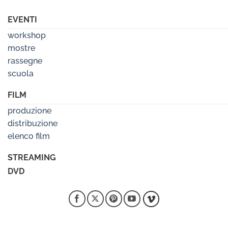
EVENTI
workshop
mostre
rassegne
scuola
FILM
produzione
distribuzione
elenco film
STREAMING
DVD