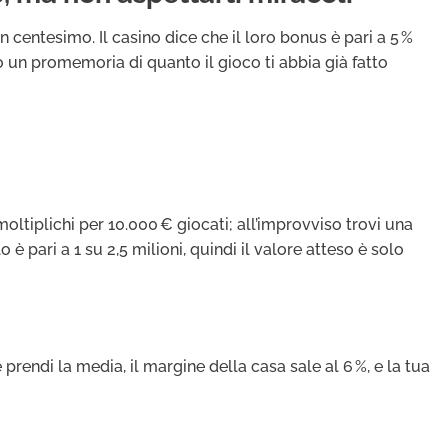
centesimo. Il casino dice che il loro bonus è pari a 5 %
o un promemoria di quanto il gioco ti abbia già fatto
moltiplichi per 10.000 € giocati; all’improvviso trovi una
o è pari a 1 su 2,5 milioni, quindi il valore atteso è solo
prendi la media, il margine della casa sale al 6 %, e la tua