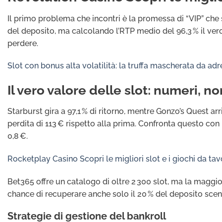
Il primo problema che incontri è la promessa di “VIP” che 
del deposito, ma calcolando l’RTP medio del 96,3 % il vero
perdere.
Slot con bonus alta volatilità: la truffa mascherata da adr
Il vero valore delle slot: numeri, no
Starburst gira a 97,1 % di ritorno, mentre Gonzo’s Quest arr
perdita di 113 € rispetto alla prima. Confronta questo con la 
0,8 €.
Rocketplay Casino Scopri le migliori slot e i giochi da tavo
Bet365 offre un catalogo di oltre 2 300 slot, ma la maggior
chance di recuperare anche solo il 20 % del deposito scende
Strategie di gestione del bankroll