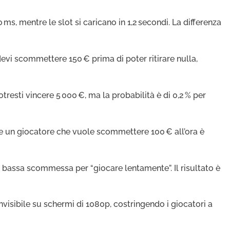
 ms, mentre le slot si caricano in 1,2 secondi. La differenza
 devi scommettere 150 € prima di poter ritirare nulla,
otresti vincere 5 000 €, ma la probabilità è di 0,2 % per
 che un giocatore che vuole scommettere 100 € all’ora è
 bassa scommessa per “giocare lentamente”. Il risultato è
invisibile su schermi di 1080p, costringendo i giocatori a