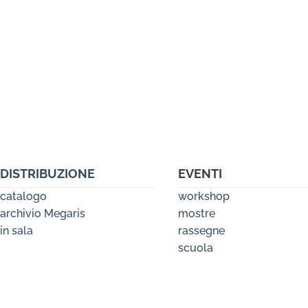
DISTRIBUZIONE
EVENTI
catalogo
workshop
archivio Megaris
mostre
in sala
rassegne
scuola