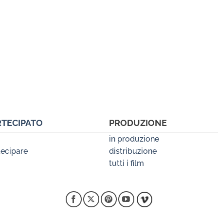
RTECIPATO
PRODUZIONE
in produzione
ecipare
distribuzione
tutti i film