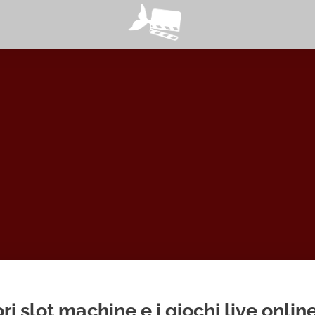
i slot machine e i giochi live onlin