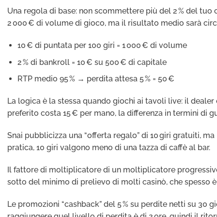
Una regola di base: non scommettere più del 2 % del tuo ca
2 000 € di volume di gioco, ma il risultato medio sarà circa
10 € di puntata per 100 giri = 1 000 € di volume
2 % di bankroll = 10 € su 500 € di capitale
RTP medio 95 % → perdita attesa 5 % = 50 €
La logica è la stessa quando giochi ai tavoli live: il deale
preferito costa 15 € per mano, la differenza in termini di g
Snai pubblicizza una “offerta regalo” di 10 giri gratuiti, ma
pratica, 10 giri valgono meno di una tazza di caffè al bar.
Il fattore di moltiplicatore di un moltiplicatore progressivo
sotto del minimo di prelievo di molti casinò, che spesso è 
Le promozioni “cashback” del 5 % su perdite netti su 30 gi
raggiungere quel livello di perdita è di 2 ore, quindi il rit