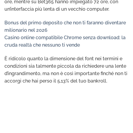
ore, mentre su Bet365 hanno impiegato 72 ore, con
un’interfaccia più lenta di un vecchio computer.
Bonus del primo deposito che non ti faranno diventare
milionario nel 2026
Casino online compatibile Chrome senza download: la
cruda realtà che nessuno ti vende
È ridicolo quanto la dimensione del font nei termini e
condizioni sia talmente piccola da richiedere una lente
d’ingrandimento, ma non è così importante finché non ti
accorgi che hai perso il 5,13% del tuo bankroll.