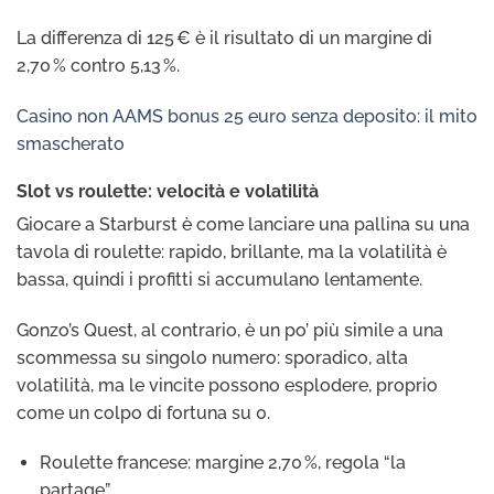
La differenza di 125 € è il risultato di un margine di
2,70 % contro 5,13 %.
Casino non AAMS bonus 25 euro senza deposito: il mito
smascherato
Slot vs roulette: velocità e volatilità
Giocare a Starburst è come lanciare una pallina su una
tavola di roulette: rapido, brillante, ma la volatilità è
bassa, quindi i profitti si accumulano lentamente.
Gonzo’s Quest, al contrario, è un po’ più simile a una
scommessa su singolo numero: sporadico, alta
volatilità, ma le vincite possono esplodere, proprio
come un colpo di fortuna su 0.
Roulette francese: margine 2,70 %, regola “la
partage”.