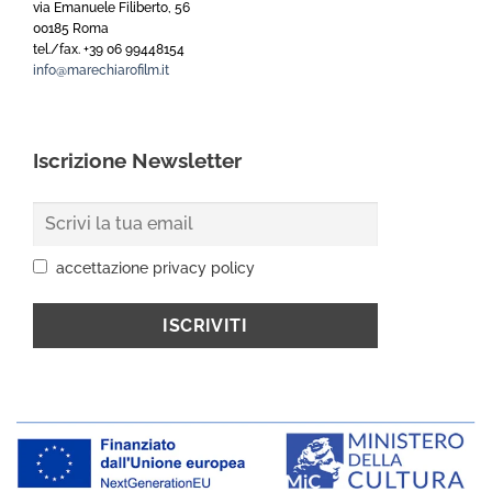
via Emanuele Filiberto, 56
00185 Roma
tel./fax. +39 06 99448154
info@marechiarofilm.it
Iscrizione Newsletter
accettazione privacy policy