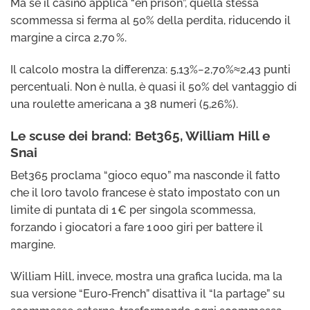
Ma se il casinò applica “en prison”, quella stessa
scommessa si ferma al 50% della perdita, riducendo il
margine a circa 2,70 %.
Il calcolo mostra la differenza: 5,13%−2,70%≈2,43 punti
percentuali. Non è nulla, è quasi il 50% del vantaggio di
una roulette americana a 38 numeri (5,26%).
Le scuse dei brand: Bet365, William Hill e
Snai
Bet365 proclama “gioco equo” ma nasconde il fatto
che il loro tavolo francese è stato impostato con un
limite di puntata di 1 € per singola scommessa,
forzando i giocatori a fare 1 000 giri per battere il
margine.
William Hill, invece, mostra una grafica lucida, ma la
sua versione “Euro‑French” disattiva il “la partage” su