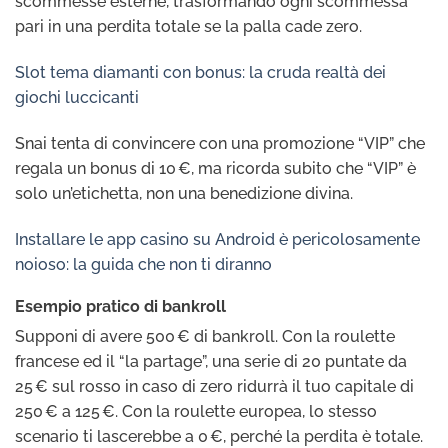
scommesse esterne, trasformando ogni scommessa
pari in una perdita totale se la palla cade zero.
Slot tema diamanti con bonus: la cruda realtà dei
giochi luccicanti
Snai tenta di convincere con una promozione “VIP” che
regala un bonus di 10 €, ma ricorda subito che “VIP” è
solo un’etichetta, non una benedizione divina.
Installare le app casino su Android è pericolosamente
noioso: la guida che non ti diranno
Esempio pratico di bankroll
Supponi di avere 500 € di bankroll. Con la roulette
francese ed il “la partage”, una serie di 20 puntate da
25 € sul rosso in caso di zero ridurrà il tuo capitale di
250 € a 125 €. Con la roulette europea, lo stesso
scenario ti lascerebbe a 0 €, perché la perdita è totale.