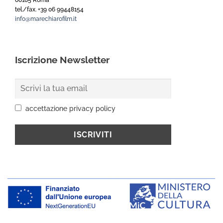
tel./fax. +39 06 99448154
info@marechiarofilm.it
Iscrizione Newsletter
accettazione privacy policy