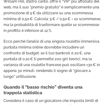
William Hill, d’altro canto, offre il “VIP” più affollato del
web, ma il suo “premio gratuito” è semplicemente una
promozione di 5 € da utilizzare su una scommessa
minima di 0,50 €. Calcola: 5 € / 0,50 € = 10 scommesse,
ma la probabilità di trasformare quelle 10 scommesse
in profitto è inferiore al 12 %.
Ecco perché l’analisi di una singola roulette immersiva
puntata minima online dovrebbe includere un
confronto di budget: se il tuo bankroll è 20 €, una
puntata di 0,10 € ti permette 200 giri teorici; ma la
varianza di una roulette francese può oscillare ±30 € in
appena 30 minuti, rendendo il sogno di “giocare a
lungo” un’illusione.
Quando il “basso rischio” diventa una
trappola statistica
Considera il caso di un giocatore che imposta limiti di