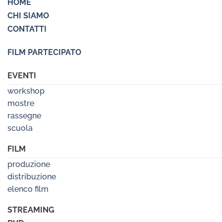
HOME
CHI SIAMO
CONTATTI
FILM PARTECIPATO
EVENTI
workshop
mostre
rassegne
scuola
FILM
produzione
distribuzione
elenco film
STREAMING