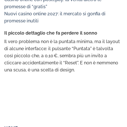
promesse di “gratis”
Nuovi casino online 2027: il mercato si gonfia di
promesse inutili
Il piccolo dettaglio che fa perdere il sonno
Il vero problema non è la puntata minima, ma il layout
di alcune interfacce: il pulsante “Puntata” è talvolta
così piccolo che, a 0,10 €, sembra più un invito a
cliccare accidentalmente il “Reset”. E non è nemmeno
una scusa, è una scelta di design.