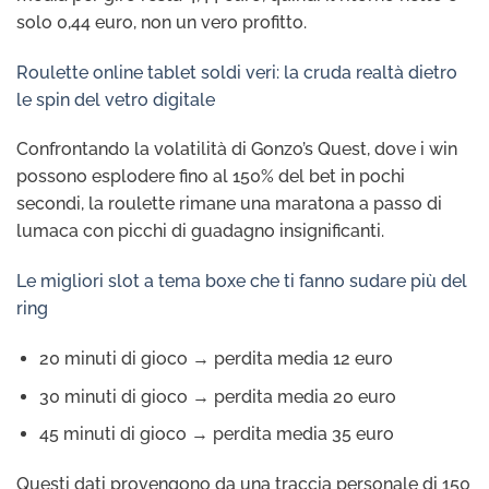
solo 0,44 euro, non un vero profitto.
Roulette online tablet soldi veri: la cruda realtà dietro
le spin del vetro digitale
Confrontando la volatilità di Gonzo’s Quest, dove i win
possono esplodere fino al 150% del bet in pochi
secondi, la roulette rimane una maratona a passo di
lumaca con picchi di guadagno insignificanti.
Le migliori slot a tema boxe che ti fanno sudare più del
ring
20 minuti di gioco → perdita media 12 euro
30 minuti di gioco → perdita media 20 euro
45 minuti di gioco → perdita media 35 euro
Questi dati provengono da una traccia personale di 150