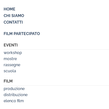
HOME
CHI SIAMO
CONTATTI
FILM PARTECIPATO
EVENTI
workshop
mostre
rassegne
scuola
FILM
produzione
distribuzione
elenco film