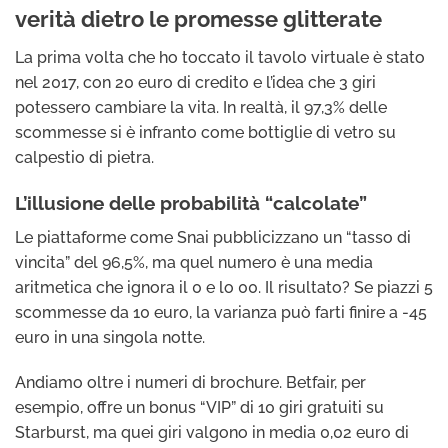
verità dietro le promesse glitterate
La prima volta che ho toccato il tavolo virtuale è stato
nel 2017, con 20 euro di credito e l’idea che 3 giri
potessero cambiare la vita. In realtà, il 97,3% delle
scommesse si è infranto come bottiglie di vetro su
calpestio di pietra.
L’illusione delle probabilità “calcolate”
Le piattaforme come Snai pubblicizzano un “tasso di
vincita” del 96,5%, ma quel numero è una media
aritmetica che ignora il 0 e lo 00. Il risultato? Se piazzi 5
scommesse da 10 euro, la varianza può farti finire a -45
euro in una singola notte.
Andiamo oltre i numeri di brochure. Betfair, per
esempio, offre un bonus “VIP” di 10 giri gratuiti su
Starburst, ma quei giri valgono in media 0,02 euro di