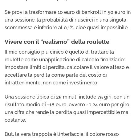
Se provi a trasformare 10 euro di bankroll in 50 euro in
una sessione, la probabilità di riuscirci in una singola
scommessa è inferiore al 0,1%, cioè quasi impossibile.
Vivere con il “realismo” della roulette
Il mio consiglio più cinico è quello di trattare la
roulette come un’applicazione di calcolo finanziario:
impostare limiti di perdita, calcolare il valore atteso e
accettare la perdita come parte del costo di
intrattenimento, non come investimento.
Una sessione tipica di 25 minuti include 75 giri, con un
risultato medio di -18 euro, ovvero -0,24 euro per giro,
una cifra che rende la perdita quasi impercettibile ma
costante.
But, la vera trappola è l’interfaccia: il colore rosso