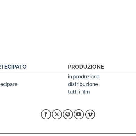
RTECIPATO
PRODUZIONE
in produzione
ecipare
distribuzione
tutti i film