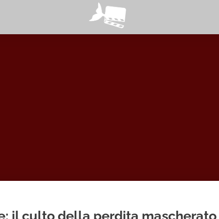
e: il culto della perdita mascherat