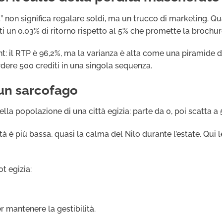
t” non significa regalare soldi, ma un trucco di marketing. Qu
i un 0,03% di ritorno rispetto al 5% che promette la brochur
t: il RTP è 96,2%, ma la varianza è alta come una piramide di
dere 500 crediti in una singola sequenza.
un sarcofago
ella popolazione di una città egizia: parte da 0, poi scatta 
 è più bassa, quasi la calma del Nilo durante l’estate. Qui le
t egizia:
 mantenere la gestibilità.