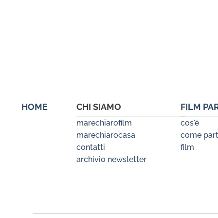
HOME
CHI SIAMO
FILM PA
marechiarofilm
cos'è
marechiarocasa
come part
contatti
film
archivio newsletter