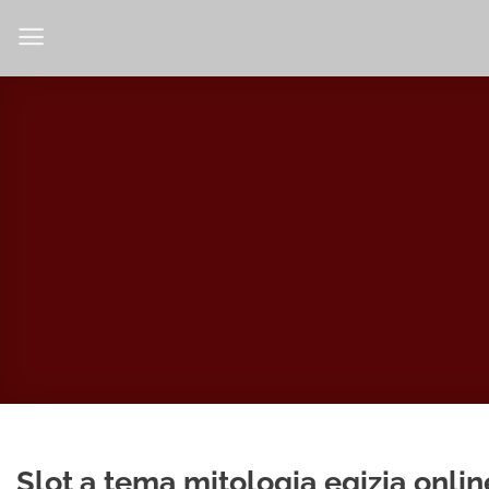
Salta
ai
contenuti
Slot a tema mitologia egizia onlin