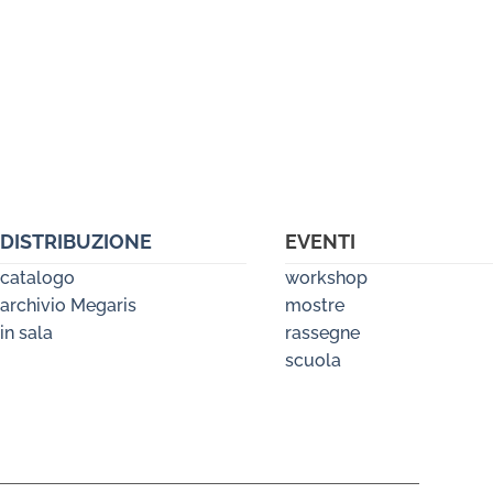
DISTRIBUZIONE
EVENTI
catalogo
workshop
archivio Megaris
mostre
in sala
rassegne
scuola