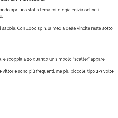
ando apri una slot a tema mitologia egizia online, i
e.
 sabbia. Con 1.000 spin, la media delle vincite resta sotto
a 5, e scoppia a 20 quando un simbolo “scatter” appare.
 vittorie sono più frequenti, ma più piccole, tipo 2‑3 volte