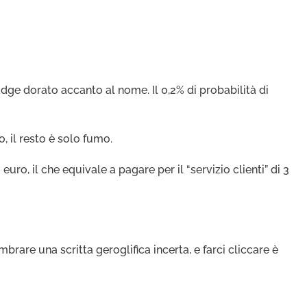
dge dorato accanto al nome. Il 0,2% di probabilità di
, il resto è solo fumo.
ro, il che equivale a pagare per il “servizio clienti” di 3
mbrare una scritta geroglifica incerta, e farci cliccare è