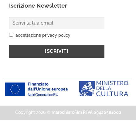
Iscrizione Newsletter
accettazione privacy policy
Copyright 2026 ©
marechiarofilm P.IVA 09420581002