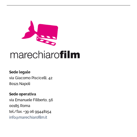
Sede legale
via Giacomo Piscicelli, 42
80121 Napoli
Sede operativa
via Emanuele Filiberto, 56
00185 Roma
tel./fax. +39 06 99448154
info@marechiarofilm.it