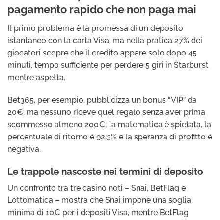
pagamento rapido che non paga mai
Il primo problema è la promessa di un deposito
istantaneo con la carta Visa, ma nella pratica 27% dei
giocatori scopre che il credito appare solo dopo 45
minuti, tempo sufficiente per perdere 5 giri in Starburst
mentre aspetta.
Bet365, per esempio, pubblicizza un bonus “VIP” da
20€, ma nessuno riceve quel regalo senza aver prima
scommesso almeno 200€; la matematica è spietata, la
percentuale di ritorno è 92,3% e la speranza di profitto è
negativa.
Le trappole nascoste nei termini di deposito
Un confronto tra tre casinò noti – Snai, BetFlag e
Lottomatica – mostra che Snai impone una soglia
minima di 10€ per i depositi Visa, mentre BetFlag