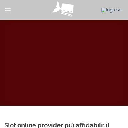
Salta
ai
contenuti
Slot online provider più affidabili: il