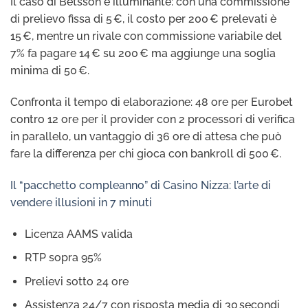
Il caso di Betsson è illuminante: con una commissione
di prelievo fissa di 5 €, il costo per 200 € prelevati è
15 €, mentre un rivale con commissione variabile del
7% fa pagare 14 € su 200 € ma aggiunge una soglia
minima di 50 €.
Confronta il tempo di elaborazione: 48 ore per Eurobet
contro 12 ore per il provider con 2 processori di verifica
in parallelo, un vantaggio di 36 ore di attesa che può
fare la differenza per chi gioca con bankroll di 500 €.
Il “pacchetto compleanno” di Casino Nizza: l’arte di
vendere illusioni in 7 minuti
Licenza AAMS valida
RTP sopra 95%
Prelievi sotto 24 ore
Assistenza 24/7 con risposta media di 30 secondi