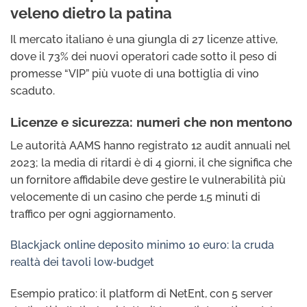
veleno dietro la patina
Il mercato italiano è una giungla di 27 licenze attive,
dove il 73% dei nuovi operatori cade sotto il peso di
promesse “VIP” più vuote di una bottiglia di vino
scaduto.
Licenze e sicurezza: numeri che non mentono
Le autorità AAMS hanno registrato 12 audit annuali nel
2023; la media di ritardi è di 4 giorni, il che significa che
un fornitore affidabile deve gestire le vulnerabilità più
velocemente di un casino che perde 1,5 minuti di
traffico per ogni aggiornamento.
Blackjack online deposito minimo 10 euro: la cruda
realtà dei tavoli low‑budget
Esempio pratico: il platform di NetEnt, con 5 server