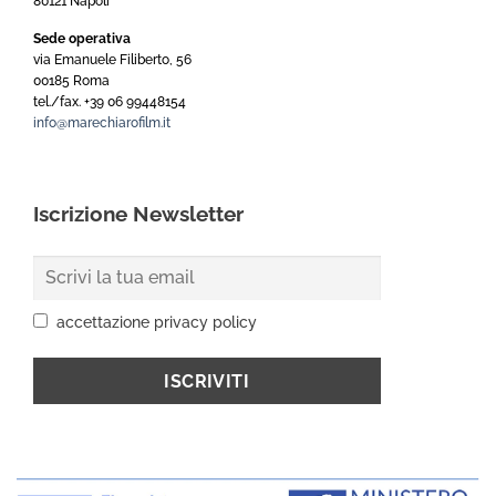
80121 Napoli
Sede operativa
via Emanuele Filiberto, 56
00185 Roma
tel./fax. +39 06 99448154
info@marechiarofilm.it
Iscrizione Newsletter
accettazione privacy policy