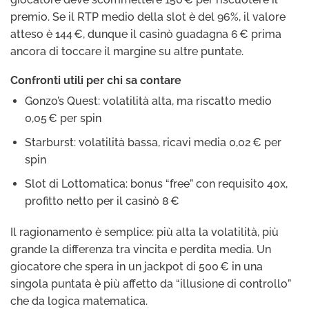
premio. Se il RTP medio della slot è del 96%, il valore
atteso è 144 €, dunque il casinò guadagna 6 € prima
ancora di toccare il margine su altre puntate.
Confronti utili per chi sa contare
Gonzo’s Quest: volatilità alta, ma riscatto medio
0,05 € per spin
Starburst: volatilità bassa, ricavi media 0,02 € per
spin
Slot di Lottomatica: bonus “free” con requisito 40x,
profitto netto per il casinò 8 €
Il ragionamento è semplice: più alta la volatilità, più
grande la differenza tra vincita e perdita media. Un
giocatore che spera in un jackpot di 500 € in una
singola puntata è più affetto da “illusione di controllo”
che da logica matematica.