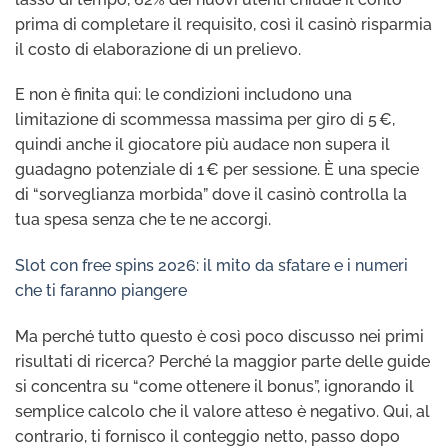
prima di completare il requisito, così il casinò risparmia
il costo di elaborazione di un prelievo.
E non è finita qui: le condizioni includono una
limitazione di scommessa massima per giro di 5 €,
quindi anche il giocatore più audace non supera il
guadagno potenziale di 1 € per sessione. È una specie
di “sorveglianza morbida” dove il casinò controlla la
tua spesa senza che te ne accorgi.
Slot con free spins 2026: il mito da sfatare e i numeri
che ti faranno piangere
Ma perché tutto questo è così poco discusso nei primi
risultati di ricerca? Perché la maggior parte delle guide
si concentra su “come ottenere il bonus”, ignorando il
semplice calcolo che il valore atteso è negativo. Qui, al
contrario, ti fornisco il conteggio netto, passo dopo