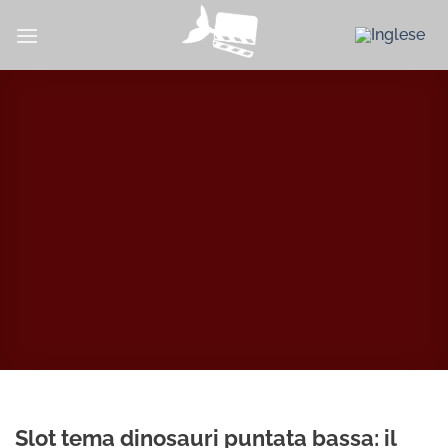
Salta
ai
contenuti
Slot tema dinosauri puntata bassa: il