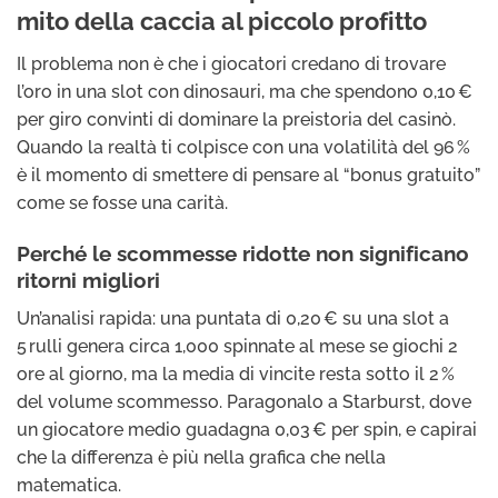
mito della caccia al piccolo profitto
Il problema non è che i giocatori credano di trovare
l’oro in una slot con dinosauri, ma che spendono 0,10 €
per giro convinti di dominare la preistoria del casinò.
Quando la realtà ti colpisce con una volatilità del 96 %
è il momento di smettere di pensare al “bonus gratuito”
come se fosse una carità.
Perché le scommesse ridotte non significano
ritorni migliori
Un’analisi rapida: una puntata di 0,20 € su una slot a
5 rulli genera circa 1,000 spinnate al mese se giochi 2
ore al giorno, ma la media di vincite resta sotto il 2 %
del volume scommesso. Paragonalo a Starburst, dove
un giocatore medio guadagna 0,03 € per spin, e capirai
che la differenza è più nella grafica che nella
matematica.