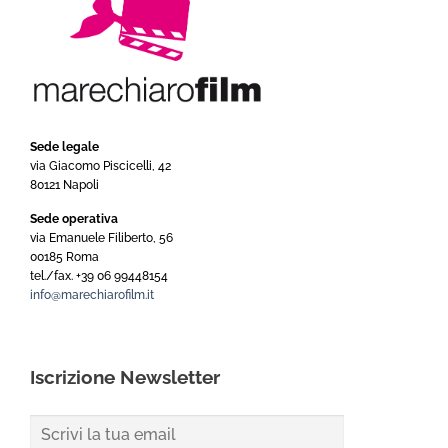
Sede legale
via Giacomo Piscicelli, 42
80121 Napoli
Sede operativa
via Emanuele Filiberto, 56
00185 Roma
tel./fax. +39 06 99448154
info@marechiarofilm.it
Iscrizione Newsletter