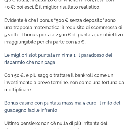
40 €; poi esci. È il miglior risultato realistico.
Evidente è che i bonus “500 € senza deposito” sono
una trappola matematica: il requisito di scommessa di
5 volte il bonus porta a 2 500 € di puntata, un obiettivo
irraggiungibile per chi parte con 50 €.
Le migliori slot puntata minima 1: il paradosso del
risparmio che non paga
Con 50 €, è più saggio trattare il bankroll come un
investimento a breve termine, non come una fortuna da
moltiplicare.
Bonus casino con puntata massima 5 euro: il mito del
guadagno facile infranto
Ultimo pensiero: non c’è nulla di più irritante del