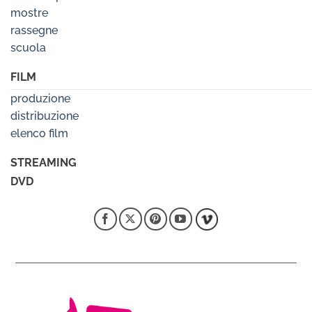
mostre
rassegne
scuola
FILM
produzione
distribuzione
elenco film
STREAMING
DVD