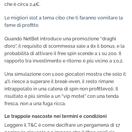
che è circa 2,4€.
Le migliori slot a tema cibo che ti faranno vomitare la
fame di profitto
Quando NetBet introduce una promozione “draghi
d’oro”, il requisito di scommessa sale a 8x il bonus, e la
probabilità di attivare il free spin scende a 1 su 200. Il
rapporto tra investimento e ritorno è più vicino a 1:0,2.
Una simulazione con 1.000 giocatori mostra che solo il
4% riesce a superare il break-even, il resto rimane
intrappolato in una catena di spin non profittevoli. Il
risultato è più simile a un “vip motel” con una tenda
fresca, non a una fuga ricca.
Le trappole nascoste nei termini e condizioni
Leggere il T&C è come decifrare un pergamena di 17