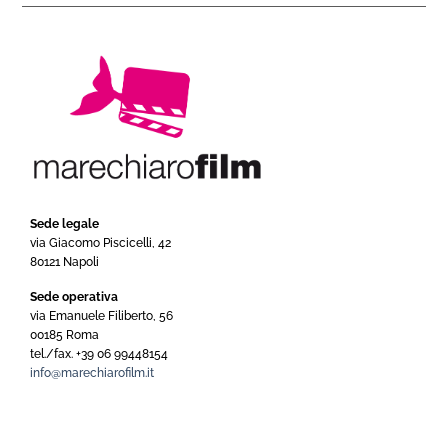
Sede legale
via Giacomo Piscicelli, 42
80121 Napoli
Sede operativa
via Emanuele Filiberto, 56
00185 Roma
tel./fax. +39 06 99448154
info@marechiarofilm.it